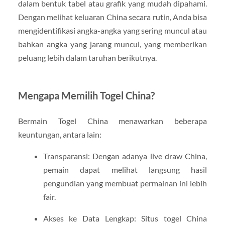
dalam bentuk tabel atau grafik yang mudah dipahami.
Dengan melihat keluaran China secara rutin, Anda bisa
mengidentifikasi angka-angka yang sering muncul atau
bahkan angka yang jarang muncul, yang memberikan
peluang lebih dalam taruhan berikutnya.
Mengapa Memilih Togel China?
Bermain Togel China menawarkan beberapa
keuntungan, antara lain:
Transparansi: Dengan adanya live draw China,
pemain dapat melihat langsung hasil
pengundian yang membuat permainan ini lebih
fair.
Akses ke Data Lengkap: Situs togel China