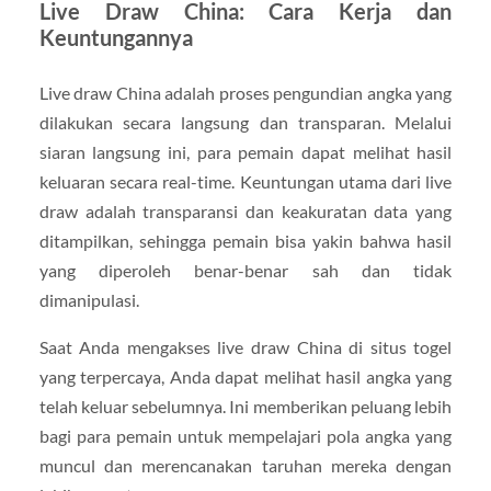
Live Draw China: Cara Kerja dan
Keuntungannya
Live draw China adalah proses pengundian angka yang
dilakukan secara langsung dan transparan. Melalui
siaran langsung ini, para pemain dapat melihat hasil
keluaran secara real-time. Keuntungan utama dari live
draw adalah transparansi dan keakuratan data yang
ditampilkan, sehingga pemain bisa yakin bahwa hasil
yang diperoleh benar-benar sah dan tidak
dimanipulasi.
Saat Anda mengakses live draw China di situs togel
yang terpercaya, Anda dapat melihat hasil angka yang
telah keluar sebelumnya. Ini memberikan peluang lebih
bagi para pemain untuk mempelajari pola angka yang
muncul dan merencanakan taruhan mereka dengan