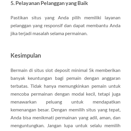
5. Pelayanan Pelanggan yang Baik
Pastikan situs yang Anda pilih memiliki layanan
pelanggan yang responsif dan dapat membantu Anda
jika terjadi masalah selama permainan.
Kesimpulan
Bermain di situs slot deposit minimal 5k memberikan
banyak keuntungan bagi pemain dengan anggaran
terbatas. Tidak hanya memungkinkan pemain untuk
mencoba permainan dengan modal kecil, tetapi juga
menawarkan peluang untuk mendapatkan
kemenangan besar. Dengan memilih situs yang tepat,
Anda bisa menikmati permainan yang adil, aman, dan
menguntungkan. Jangan lupa untuk selalu memilih