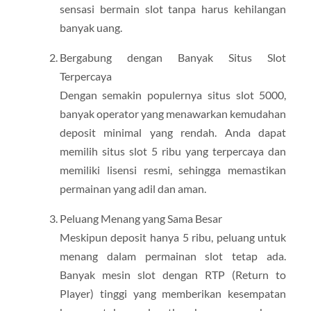
sensasi bermain slot tanpa harus kehilangan
banyak uang.
Bergabung dengan Banyak Situs Slot
Terpercaya
Dengan semakin populernya situs slot 5000,
banyak operator yang menawarkan kemudahan
deposit minimal yang rendah. Anda dapat
memilih situs slot 5 ribu yang terpercaya dan
memiliki lisensi resmi, sehingga memastikan
permainan yang adil dan aman.
Peluang Menang yang Sama Besar
Meskipun deposit hanya 5 ribu, peluang untuk
menang dalam permainan slot tetap ada.
Banyak mesin slot dengan RTP (Return to
Player) tinggi yang memberikan kesempatan