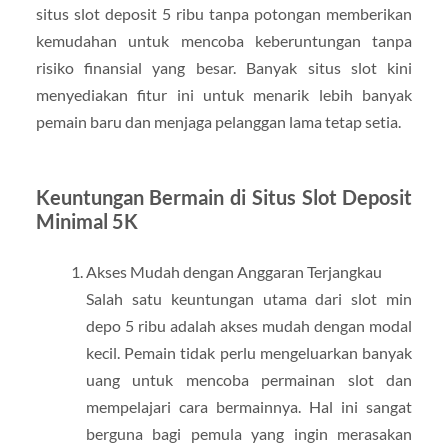
situs slot deposit 5 ribu tanpa potongan memberikan
kemudahan untuk mencoba keberuntungan tanpa
risiko finansial yang besar. Banyak situs slot kini
menyediakan fitur ini untuk menarik lebih banyak
pemain baru dan menjaga pelanggan lama tetap setia.
Keuntungan Bermain di Situs Slot Deposit
Minimal 5K
Akses Mudah dengan Anggaran Terjangkau
Salah satu keuntungan utama dari slot min
depo 5 ribu adalah akses mudah dengan modal
kecil. Pemain tidak perlu mengeluarkan banyak
uang untuk mencoba permainan slot dan
mempelajari cara bermainnya. Hal ini sangat
berguna bagi pemula yang ingin merasakan