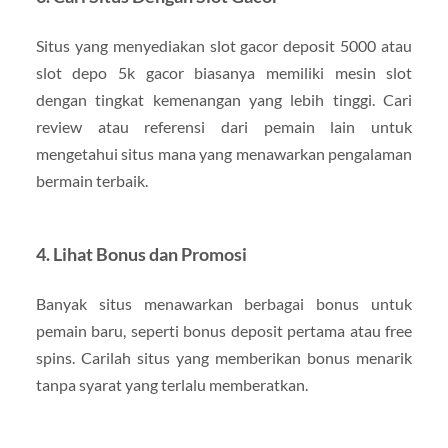
Situs yang menyediakan slot gacor deposit 5000 atau
slot depo 5k gacor biasanya memiliki mesin slot
dengan tingkat kemenangan yang lebih tinggi. Cari
review atau referensi dari pemain lain untuk
mengetahui situs mana yang menawarkan pengalaman
bermain terbaik.
4. Lihat Bonus dan Promosi
Banyak situs menawarkan berbagai bonus untuk
pemain baru, seperti bonus deposit pertama atau free
spins. Carilah situs yang memberikan bonus menarik
tanpa syarat yang terlalu memberatkan.