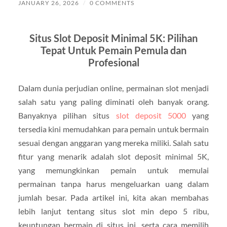
JANUARY 26, 2026
/
0 COMMENTS
Situs Slot Deposit Minimal 5K: Pilihan
Tepat Untuk Pemain Pemula dan
Profesional
Dalam dunia perjudian online, permainan slot menjadi
salah satu yang paling diminati oleh banyak orang.
Banyaknya pilihan situs
slot deposit 5000
yang
tersedia kini memudahkan para pemain untuk bermain
sesuai dengan anggaran yang mereka miliki. Salah satu
fitur yang menarik adalah slot deposit minimal 5K,
yang memungkinkan pemain untuk memulai
permainan tanpa harus mengeluarkan uang dalam
jumlah besar. Pada artikel ini, kita akan membahas
lebih lanjut tentang situs slot min depo 5 ribu,
keuntungan bermain di situs ini, serta cara memilih