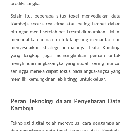
prediksi angka.
Selain itu, beberapa situs togel menyediakan data
Kamboja secara real-time atau paling lambat dalam
hitungan menit setelah hasil resmi diumumkan. Hal ini
memudahkan pemain untuk langsung memantau dan
menyesuaikan strategi bermainnya. Data Kamboja
yang lengkap juga memungkinkan pemain untuk
menghindari angka-angka yang sudah sering muncul
sehingga mereka dapat fokus pada angka-angka yang
memiliki kemungkinan lebih tinggi untuk keluar.
Peran Teknologi dalam Penyebaran Data
Kamboja
Teknologi digital telah merevolusi cara pengumpulan
dan penyebaran data togel, termasuk data Kamboja.