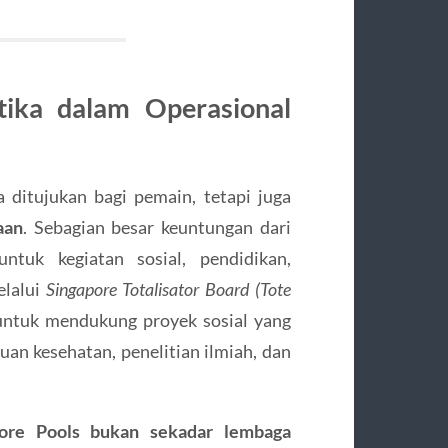
Etika dalam Operasional
 ditujukan bagi pemain, tetapi juga
aan
. Sebagian besar keuntungan dari
untuk kegiatan sosial, pendidikan,
elalui
Singapore Totalisator Board (Tote
 untuk mendukung proyek sosial yang
uan kesehatan, penelitian ilmiah, dan
pore Pools bukan sekadar lembaga