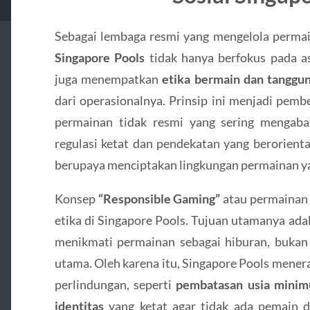
Sebagai lembaga resmi yang mengelola permai
Singapore Pools
tidak hanya berfokus pada a
juga menempatkan
etika bermain dan tanggun
dari operasionalnya. Prinsip ini menjadi pemb
permainan tidak resmi yang sering mengaba
regulasi ketat dan pendekatan yang berorient
berupaya menciptakan lingkungan permainan yan
Konsep
“Responsible Gaming”
atau permainan 
etika di Singapore Pools. Tujuan utamanya ad
menikmati permainan sebagai hiburan, bukan 
utama. Oleh karena itu, Singapore Pools mener
perlindungan, seperti
pembatasan usia mini
identitas
yang ketat agar tidak ada pemain 