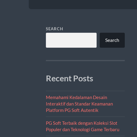
SEARCH
Search
Recent Posts
Memahami Kedalaman Desain
Interaktif dan Standar Keamanan
Platform PG Soft Autentik
PG Soft Terbaik dengan Koleksi Slot
Populer dan Teknologi Game Terbaru