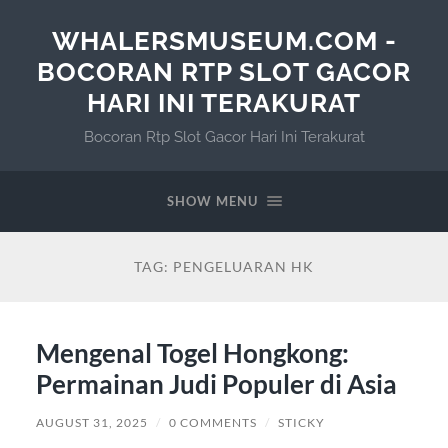
WHALERSMUSEUM.COM -
BOCORAN RTP SLOT GACOR
HARI INI TERAKURAT
Bocoran Rtp Slot Gacor Hari Ini Terakurat
SHOW MENU
TAG:
PENGELUARAN HK
Mengenal Togel Hongkong:
Permainan Judi Populer di Asia
AUGUST 31, 2025
/
0 COMMENTS
/
STICKY