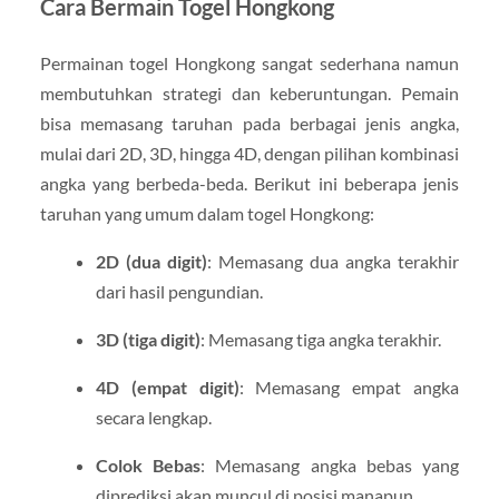
Cara Bermain Togel Hongkong
Permainan togel Hongkong sangat sederhana namun
membutuhkan strategi dan keberuntungan. Pemain
bisa memasang taruhan pada berbagai jenis angka,
mulai dari 2D, 3D, hingga 4D, dengan pilihan kombinasi
angka yang berbeda-beda. Berikut ini beberapa jenis
taruhan yang umum dalam togel Hongkong:
2D (dua digit)
: Memasang dua angka terakhir
dari hasil pengundian.
3D (tiga digit)
: Memasang tiga angka terakhir.
4D (empat digit)
: Memasang empat angka
secara lengkap.
Colok Bebas
: Memasang angka bebas yang
diprediksi akan muncul di posisi manapun.