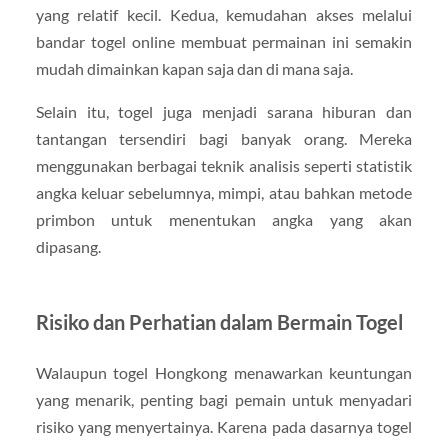
yang relatif kecil. Kedua, kemudahan akses melalui
bandar togel online membuat permainan ini semakin
mudah dimainkan kapan saja dan di mana saja.
Selain itu, togel juga menjadi sarana hiburan dan
tantangan tersendiri bagi banyak orang. Mereka
menggunakan berbagai teknik analisis seperti statistik
angka keluar sebelumnya, mimpi, atau bahkan metode
primbon untuk menentukan angka yang akan
dipasang.
Risiko dan Perhatian dalam Bermain Togel
Walaupun togel Hongkong menawarkan keuntungan
yang menarik, penting bagi pemain untuk menyadari
risiko yang menyertainya. Karena pada dasarnya togel