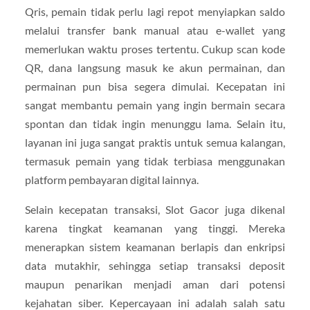
Qris, pemain tidak perlu lagi repot menyiapkan saldo
melalui transfer bank manual atau e-wallet yang
memerlukan waktu proses tertentu. Cukup scan kode
QR, dana langsung masuk ke akun permainan, dan
permainan pun bisa segera dimulai. Kecepatan ini
sangat membantu pemain yang ingin bermain secara
spontan dan tidak ingin menunggu lama. Selain itu,
layanan ini juga sangat praktis untuk semua kalangan,
termasuk pemain yang tidak terbiasa menggunakan
platform pembayaran digital lainnya.
Selain kecepatan transaksi, Slot Gacor juga dikenal
karena tingkat keamanan yang tinggi. Mereka
menerapkan sistem keamanan berlapis dan enkripsi
data mutakhir, sehingga setiap transaksi deposit
maupun penarikan menjadi aman dari potensi
kejahatan siber. Kepercayaan ini adalah salah satu