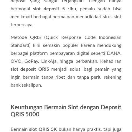
deposit yang sangat terjangkau. Dengan hanya
bermodal
slot deposit 5 ribu
, pemain sudah bisa
menikmati berbagai permainan menarik dari situs slot
terpercaya.
Metode QRIS (Quick Response Code Indonesian
Standard) kini semakin populer karena mendukung
berbagai platform pembayaran digital seperti DANA,
OVO, GoPay, LinkAja, hingga perbankan. Kehadiran
slot deposit QRIS
menjadi solusi bagi pemain yang
ingin bermain tanpa ribet dan tanpa perlu rekening
bank sekalipun.
Keuntungan Bermain Slot dengan Deposit
QRIS 5000
Bermain
slot QRIS 5K
bukan hanya praktis, tapi juga