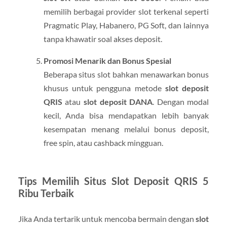
memilih berbagai provider slot terkenal seperti
Pragmatic Play, Habanero, PG Soft, dan lainnya
tanpa khawatir soal akses deposit.
Promosi Menarik dan Bonus Spesial
Beberapa situs slot bahkan menawarkan bonus
khusus untuk pengguna metode
slot deposit
QRIS
atau
slot deposit DANA
. Dengan modal
kecil, Anda bisa mendapatkan lebih banyak
kesempatan menang melalui bonus deposit,
free spin, atau cashback mingguan.
Tips Memilih Situs Slot Deposit QRIS 5
Ribu Terbaik
Jika Anda tertarik untuk mencoba bermain dengan
slot