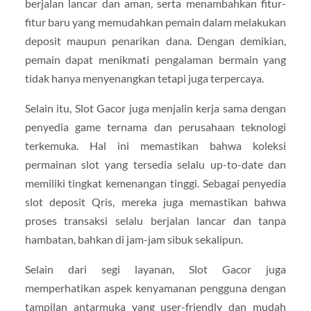
berjalan lancar dan aman, serta menambahkan fitur-
fitur baru yang memudahkan pemain dalam melakukan
deposit maupun penarikan dana. Dengan demikian,
pemain dapat menikmati pengalaman bermain yang
tidak hanya menyenangkan tetapi juga terpercaya.
Selain itu, Slot Gacor juga menjalin kerja sama dengan
penyedia game ternama dan perusahaan teknologi
terkemuka. Hal ini memastikan bahwa koleksi
permainan slot yang tersedia selalu up-to-date dan
memiliki tingkat kemenangan tinggi. Sebagai penyedia
slot deposit Qris, mereka juga memastikan bahwa
proses transaksi selalu berjalan lancar dan tanpa
hambatan, bahkan di jam-jam sibuk sekalipun.
Selain dari segi layanan, Slot Gacor juga
memperhatikan aspek kenyamanan pengguna dengan
tampilan antarmuka yang user-friendly dan mudah