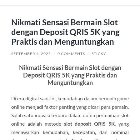
Nikmati Sensasi Bermain Slot
dengan Deposit QRIS 5K yang
Praktis dan Menguntungkan
SEPTEMBER 4, 2025
/
0 COMMENTS
/
STICKY
Nikmati Sensasi Bermain Slot dengan
Deposit QRIS 5K yang Praktis dan
Menguntungkan
Di era digital saat ini, kemudahan dalam bermain game
online menjadi faktor penting yang dicari para pemain.
Salah satu inovasi terbaru dalam dunia permainan slot
online adalah metode
slot deposit QRIS 5K
, yang
menawarkan kemudahan, kecepatan, dan nominal