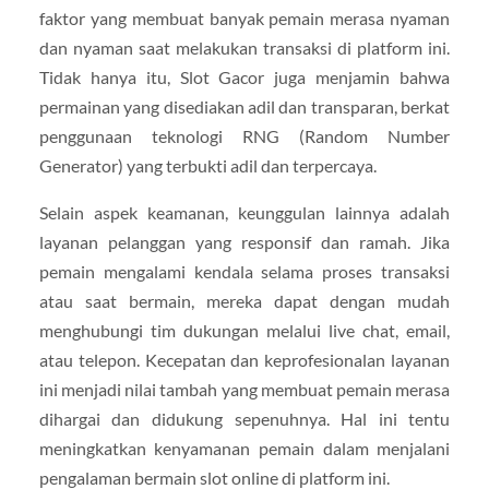
faktor yang membuat banyak pemain merasa nyaman
dan nyaman saat melakukan transaksi di platform ini.
Tidak hanya itu, Slot Gacor juga menjamin bahwa
permainan yang disediakan adil dan transparan, berkat
penggunaan teknologi RNG (Random Number
Generator) yang terbukti adil dan terpercaya.
Selain aspek keamanan, keunggulan lainnya adalah
layanan pelanggan yang responsif dan ramah. Jika
pemain mengalami kendala selama proses transaksi
atau saat bermain, mereka dapat dengan mudah
menghubungi tim dukungan melalui live chat, email,
atau telepon. Kecepatan dan keprofesionalan layanan
ini menjadi nilai tambah yang membuat pemain merasa
dihargai dan didukung sepenuhnya. Hal ini tentu
meningkatkan kenyamanan pemain dalam menjalani
pengalaman bermain slot online di platform ini.