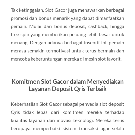
Tak ketinggalan, Slot Gacor juga menawarkan berbagai
promosi dan bonus menarik yang dapat dimanfaatkan
pemain. Mulai dari bonus deposit, cashback, hingga
free spin yang memberikan peluang lebih besar untuk
menang. Dengan adanya berbagai insentif ini, pemain
merasa semakin termotivasi untuk terus bermain dan
mencoba keberuntungan mereka di mesin slot favorit.
Komitmen Slot Gacor dalam Menyediakan
Layanan Deposit Qris Terbaik
Keberhasilan Slot Gacor sebagai penyedia slot deposit
Qris tidak lepas dari komitmen mereka terhadap
kualitas layanan dan inovasi teknologi. Mereka terus
berupaya memperbaiki sistem transaksi agar selalu