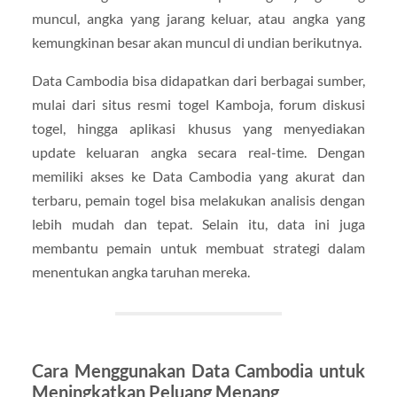
muncul, angka yang jarang keluar, atau angka yang
kemungkinan besar akan muncul di undian berikutnya.
Data Cambodia bisa didapatkan dari berbagai sumber,
mulai dari situs resmi togel Kamboja, forum diskusi
togel, hingga aplikasi khusus yang menyediakan
update keluaran angka secara real-time. Dengan
memiliki akses ke Data Cambodia yang akurat dan
terbaru, pemain togel bisa melakukan analisis dengan
lebih mudah dan tepat. Selain itu, data ini juga
membantu pemain untuk membuat strategi dalam
menentukan angka taruhan mereka.
Cara Menggunakan Data Cambodia untuk
Meningkatkan Peluang Menang