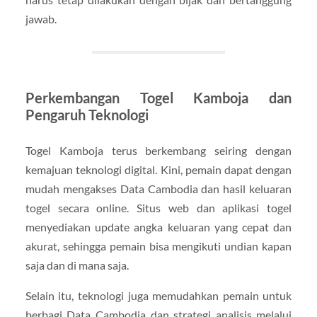
jawab.
Perkembangan Togel Kamboja dan
Pengaruh Teknologi
Togel Kamboja terus berkembang seiring dengan
kemajuan teknologi digital. Kini, pemain dapat dengan
mudah mengakses Data Cambodia dan hasil keluaran
togel secara online. Situs web dan aplikasi togel
menyediakan update angka keluaran yang cepat dan
akurat, sehingga pemain bisa mengikuti undian kapan
saja dan di mana saja.
Selain itu, teknologi juga memudahkan pemain untuk
berbagi Data Cambodia dan strategi analisis melalui