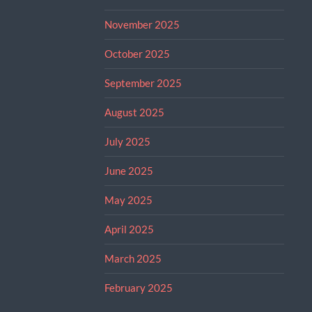
November 2025
October 2025
September 2025
August 2025
July 2025
June 2025
May 2025
April 2025
March 2025
February 2025