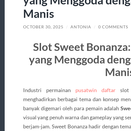
Manis
OCTOBER 30, 2025
/
ANTONIA
/
0 COMMENTS
Slot Sweet Bonanza:
yang Menggoda deng
Mani
Industri permainan
pusatwin daftar
slot 
menghadirkan berbagai tema dan konsep menar
banyak digemari oleh para pemain adalah
Swe
visual yang penuh warna dan gameplay yang se
berjam-jam. Sweet Bonanza hadir dengan tema