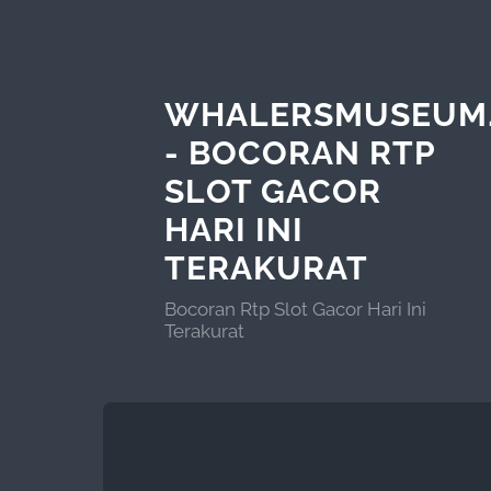
WHALERSMUSEUM
- BOCORAN RTP
SLOT GACOR
HARI INI
TERAKURAT
Bocoran Rtp Slot Gacor Hari Ini
Terakurat