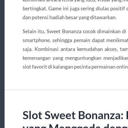
bertingkat. Game ini juga sering diulas positif 
dan potensi hadiah besar yang ditawarkan.
Selain itu, Sweet Bonanza cocok dimainkan di
smartphone, sehingga pemain dapat menikmat
saja. Kombinasi antara kemudahan akses, tamp
kemenangan yang menguntungkan menjadikan
slot favorit di kalangan pecinta permainan onlin
Slot Sweet Bonanza: 
yang Menggoda deng