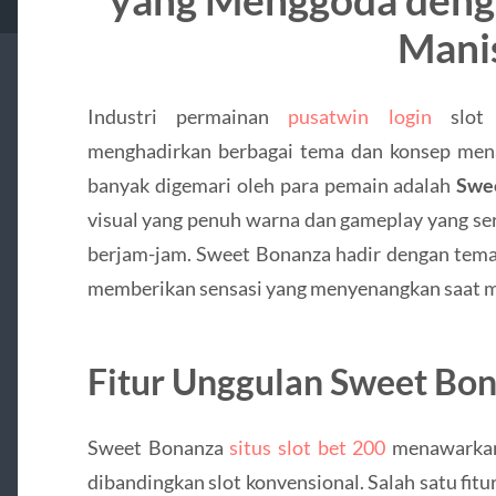
Mani
Industri permainan
pusatwin login
slot 
menghadirkan berbagai tema dan konsep menar
banyak digemari oleh para pemain adalah
Swe
visual yang penuh warna dan gameplay yang se
berjam-jam. Sweet Bonanza hadir dengan tema
memberikan sensasi yang menyenangkan saat 
Fitur Unggulan Sweet Bo
Sweet Bonanza
situs slot bet 200
menawarkan
dibandingkan slot konvensional. Salah satu fit