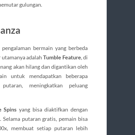
memutar gulungan.
nanza
pengalaman bermain yang berbeda
ur utamanya adalah
Tumble Feature
, di
ng akan hilang dan digantikan oleh
ain untuk mendapatkan beberapa
 putaran, meningkatkan peluang
e Spins
yang bisa diaktifkan dengan
. Selama putaran gratis, pemain bisa
0x, membuat setiap putaran lebih