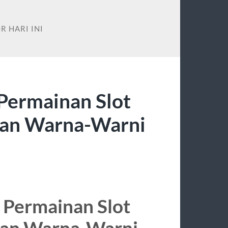
R HARI INI
Permainan Slot
an Warna-Warni
 Permainan Slot
an Warna-Warni