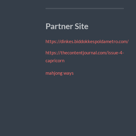
Partner Site
https://dinkes.biddokkespoldametro.com/
https://thecontentjournal.com/issue-4-
capricorn
mahjong ways