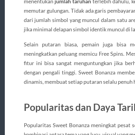
menentukan
jumlah taruhan
terlebih dahulu,
memutar gulungan. Tidak ada garis pembayaran
dari jumlah simbol yang muncul dalam satu a
jika minimal delapan simbol identik muncul di la
Selain putaran biasa, pemain juga bisa 
meningkatkan peluang memicu Free Spins. Mes
fitur ini bisa sangat menguntungkan jika be
dengan pengali tinggi. Sweet Bonanza member
dinamis, membuat setiap putaran selalu penuh 
Popularitas dan Daya Tari
Popularitas Sweet Bonanza meningkat pesat se
kombinasi antara tema yang lucu, visual yang