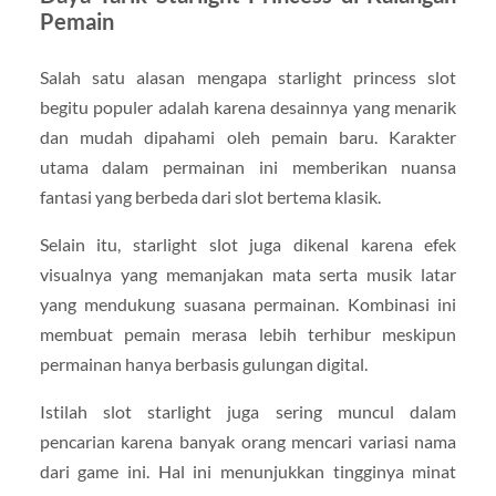
Pemain
Salah satu alasan mengapa starlight princess slot
begitu populer adalah karena desainnya yang menarik
dan mudah dipahami oleh pemain baru. Karakter
utama dalam permainan ini memberikan nuansa
fantasi yang berbeda dari slot bertema klasik.
Selain itu, starlight slot juga dikenal karena efek
visualnya yang memanjakan mata serta musik latar
yang mendukung suasana permainan. Kombinasi ini
membuat pemain merasa lebih terhibur meskipun
permainan hanya berbasis gulungan digital.
Istilah slot starlight juga sering muncul dalam
pencarian karena banyak orang mencari variasi nama
dari game ini. Hal ini menunjukkan tingginya minat