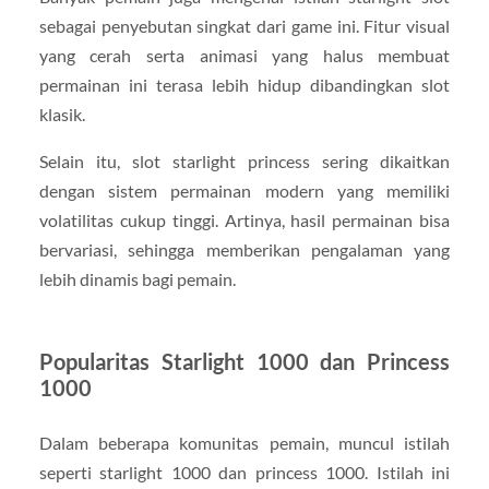
sebagai penyebutan singkat dari game ini. Fitur visual
yang cerah serta animasi yang halus membuat
permainan ini terasa lebih hidup dibandingkan slot
klasik.
Selain itu, slot starlight princess sering dikaitkan
dengan sistem permainan modern yang memiliki
volatilitas cukup tinggi. Artinya, hasil permainan bisa
bervariasi, sehingga memberikan pengalaman yang
lebih dinamis bagi pemain.
Popularitas Starlight 1000 dan Princess
1000
Dalam beberapa komunitas pemain, muncul istilah
seperti starlight 1000 dan princess 1000. Istilah ini