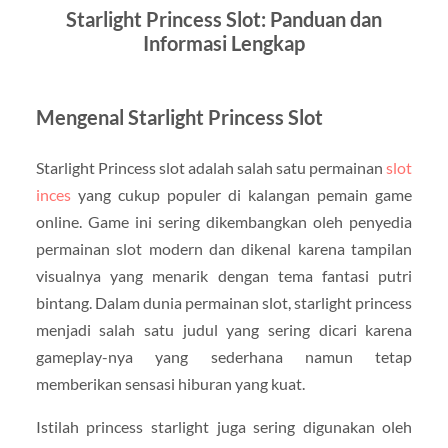
Starlight Princess Slot: Panduan dan
Informasi Lengkap
Mengenal Starlight Princess Slot
Starlight Princess slot adalah salah satu permainan
slot
inces
yang cukup populer di kalangan pemain game
online. Game ini sering dikembangkan oleh penyedia
permainan slot modern dan dikenal karena tampilan
visualnya yang menarik dengan tema fantasi putri
bintang. Dalam dunia permainan slot, starlight princess
menjadi salah satu judul yang sering dicari karena
gameplay-nya yang sederhana namun tetap
memberikan sensasi hiburan yang kuat.
Istilah princess starlight juga sering digunakan oleh