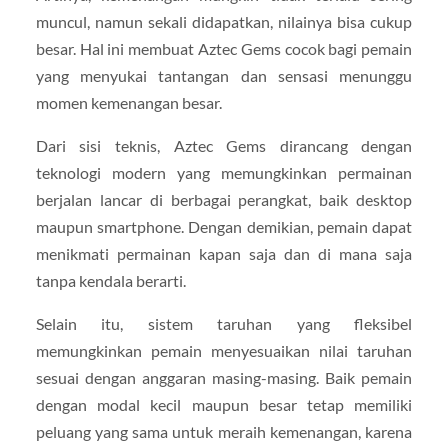
muncul, namun sekali didapatkan, nilainya bisa cukup
besar. Hal ini membuat Aztec Gems cocok bagi pemain
yang menyukai tantangan dan sensasi menunggu
momen kemenangan besar.
Dari sisi teknis, Aztec Gems dirancang dengan
teknologi modern yang memungkinkan permainan
berjalan lancar di berbagai perangkat, baik desktop
maupun smartphone. Dengan demikian, pemain dapat
menikmati permainan kapan saja dan di mana saja
tanpa kendala berarti.
Selain itu, sistem taruhan yang fleksibel
memungkinkan pemain menyesuaikan nilai taruhan
sesuai dengan anggaran masing-masing. Baik pemain
dengan modal kecil maupun besar tetap memiliki
peluang yang sama untuk meraih kemenangan, karena