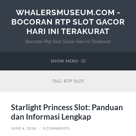
WHALERSMUSEUM.COM -
BOCORAN RTP SLOT GACOR
HARI INI TERAKURAT
Bocoran Rtp Slot Gacor Hari Ini Terakurat
SHOW MENU
TAG:
RTP SLOT
Starlight Princess Slot: Panduan
dan Informasi Lengkap
JUNE 6, 2026
/
0 COMMENTS