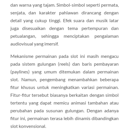
dan warna yang tajam. Simbol-simbol seperti permata,
senjata, dan karakter pahlawan dirancang dengan
detail yang cukup tinggi. Efek suara dan musik latar
juga disesuaikan dengan tema pertempuran dan
petualangan, sehingga menciptakan pengalaman
audiovisual yang imersif.
Mekanisme permainan pada slot ini masih mengacu
pada sistem gulungan (reels) dan baris pembayaran
(paylines) yang umum ditemukan dalam permainan
slot. Namun, pengembang menambahkan beberapa
fitur khusus untuk meningkatkan variasi permainan.
Fitur-fitur tersebut biasanya berkaitan dengan simbol
tertentu yang dapat memicu animasi tambahan atau
perubahan pada susunan gulungan. Dengan adanya
fitur ini, permainan terasa lebih dinamis dibandingkan
slot konvensional.