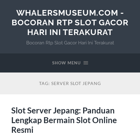
WHALERSMUSEUM.COM -
BOCORAN RTP SLOT GACOR
HARI INI TERAKURAT
Bocoran Rtp Slot Gacor Hari Ini Terakurat
SHOW MENU
TAG:
SERVER SLOT JEPANG
Slot Server Jepang: Panduan
Lengkap Bermain Slot Online
Resmi