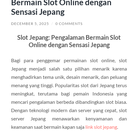
Bermain Slot Online dengan
Sensasi Jepang
DECEMBER 5, 2025
/
0 COMMENTS
Slot Jepang: Pengalaman Bermain Slot
Online dengan Sensasi Jepang
Bagi para penggemar permainan slot online, slot
Jepang menjadi salah satu pilihan menarik karena
menghadirkan tema unik, desain menarik, dan peluang
menang yang tinggi. Popularitas slot dari Jepang terus
meningkat, terutama bagi pemain Indonesia yang
mencari pengalaman berbeda dibandingkan slot biasa.
Dengan teknologi modern dan server yang cepat, slot
server Jepang menawarkan kenyamanan dan
keamanan saat bermain kapan saja
link slot jepang
.