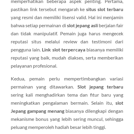
memperhatikan beberapa aspek penting. Pertama,
pastikan link tersebut mengarah ke
situs slot terbaru
yang resmi dan memiliki lisensi valid. Hal ini menjamin
bahwa setiap permainan di
slot jepang asli
berjalan fair
dan tidak manipulatif. Pemain juga harus mengecek
reputasi situs melalui review dan testimoni dari
pengguna lain.
Link slot terpercaya
biasanya memiliki
reputasi yang baik, mudah diakses, serta memberikan
pelayanan profesional.
Kedua, pemain perlu mempertimbangkan variasi
permainan yang ditawarkan.
Slot jepang terbaru
sering kali menghadirkan tema dan fitur baru yang
meningkatkan pengalaman bermain. Selain itu,
slot
Jepang gampang menang
biasanya dilengkapi dengan
mekanisme bonus yang lebih sering muncul, sehingga
peluang memperoleh hadiah besar lebih tinggi.