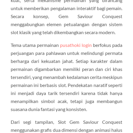
kuat, serta mekanisme permainan yang dirancang
untuk memberikan pengalaman interaktif bagi pemain.
Secara konsep, Gem Saviour Conquest
menggabungkan elemen petualangan dengan sistem
slot klasik yang telah dikembangkan secara modern.
Tema utama permainan
pusathoki login
berfokus pada
perjuangan para pahlawan untuk melindungi permata
berharga dari kekuatan jahat. Setiap karakter dalam
permainan digambarkan memiliki peran dan ciri khas
tersendiri, yang menambah kedalaman cerita meskipun
permainan ini berbasis slot. Pendekatan naratif seperti
ini menjadi daya tarik tersendiri karena tidak hanya
menampilkan simbol acak, tetapi juga membangun
suasana dunia fantasi yang konsisten.
Dari segi tampilan, Slot Gem Saviour Conquest
menggunakan grafis dua dimensi dengan animasi halus