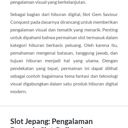
pengalaman visual yang berkelanjutan.
Sebagai bagian dari hiburan digital, Slot Gem Saviour
Conquest pada dasarnya dirancang untuk memberikan
pengalaman visual dan tematik yang menarik. Penting
untuk dipahami bahwa permainan slot termasuk dalam
kategori hiburan berbasis peluang. Oleh karena itu,
pemahaman mengenai batasan, tanggung jawab, dan
tujuan hiburan menjadi hal yang utama. Dengan
pendekatan yang tepat, permainan ini dapat dilihat
sebagai contoh bagaimana tema fantasi dan teknologi
visual digabungkan dalam satu produk hiburan digital
modern.
Slot Jepang: Pengalaman