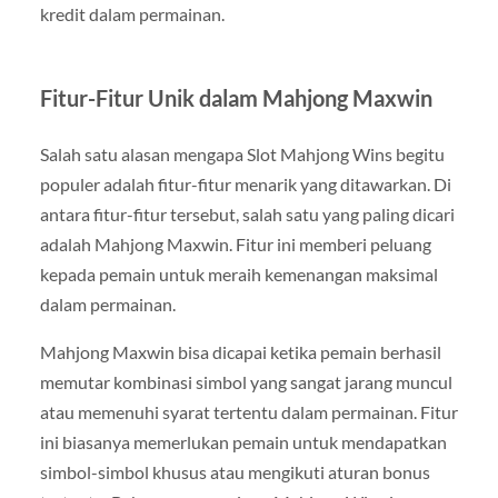
kredit dalam permainan.
Fitur-Fitur Unik dalam Mahjong Maxwin
Salah satu alasan mengapa Slot Mahjong Wins begitu
populer adalah fitur-fitur menarik yang ditawarkan. Di
antara fitur-fitur tersebut, salah satu yang paling dicari
adalah Mahjong Maxwin. Fitur ini memberi peluang
kepada pemain untuk meraih kemenangan maksimal
dalam permainan.
Mahjong Maxwin bisa dicapai ketika pemain berhasil
memutar kombinasi simbol yang sangat jarang muncul
atau memenuhi syarat tertentu dalam permainan. Fitur
ini biasanya memerlukan pemain untuk mendapatkan
simbol-simbol khusus atau mengikuti aturan bonus