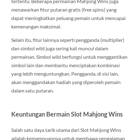
tertentu. Beberapa permainan Mahjong Wins juga
menawarkan fitur putaran gratis (free spins) yang
dapat meningkatkan peluang pemain untuk mencapai
kemenangan maksimal.
Selain itu, fitur lainnya seperti pengganda (multiplier)
dan simbol wild juga sering kali muncul dalam
permainan. Simbol wild berfungsi untuk menggantikan
simbol lain dan membantu menciptakan kombinasi
yang lebih menguntungkan. Pengganda, di sisi lain,
akan menggandakan hadiah yang diperoleh pemain
dalam satu putaran.
Keuntungan Bermain Slot Mahjong Wins
Salah satu daya tarik utama dari Slot Mahjong Wins
adalah kemampuannya untuk membawa pengalaman