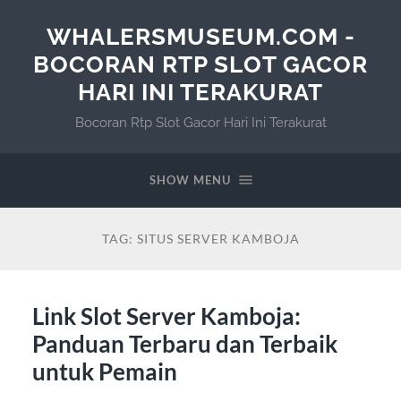
WHALERSMUSEUM.COM -
BOCORAN RTP SLOT GACOR
HARI INI TERAKURAT
Bocoran Rtp Slot Gacor Hari Ini Terakurat
SHOW MENU
TAG:
SITUS SERVER KAMBOJA
Link Slot Server Kamboja:
Panduan Terbaru dan Terbaik
untuk Pemain