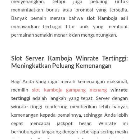
menyenangkan, tetapi juga peluang untuk
memanfaatkan bonus atau promosi yang tersedia.
Banyak pemain merasa bahwa
slot Kamboja asli
menawarkan berbagai fitur unik yang membuat
permainan semakin menarik dan menguntungkan.
Slot Server Kamboja Winrate Tertinggi:
Meningkatkan Peluang Kemenangan
Bagi Anda yang ingin meraih kemenangan maksimal,
memilih
slot kamboja gampang menang
winrate
tertinggi
adalah langkah yang tepat. Server dengan
winrate tinggi cenderung memberikan lebih banyak
kemenangan kepada pemainnya, sehingga Anda lebih
cepat mencapai jackpot besar. Winrate ini
berhubungan langsung dengan seberapa sering mesin