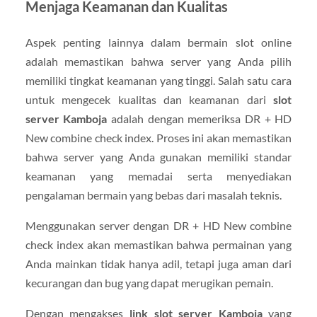
Menjaga Keamanan dan Kualitas
Aspek penting lainnya dalam bermain slot online
adalah memastikan bahwa server yang Anda pilih
memiliki tingkat keamanan yang tinggi. Salah satu cara
untuk mengecek kualitas dan keamanan dari
slot
server Kamboja
adalah dengan memeriksa DR + HD
New combine check index. Proses ini akan memastikan
bahwa server yang Anda gunakan memiliki standar
keamanan yang memadai serta menyediakan
pengalaman bermain yang bebas dari masalah teknis.
Menggunakan server dengan DR + HD New combine
check index akan memastikan bahwa permainan yang
Anda mainkan tidak hanya adil, tetapi juga aman dari
kecurangan dan bug yang dapat merugikan pemain.
Dengan mengakses
link slot server Kamboja
yang