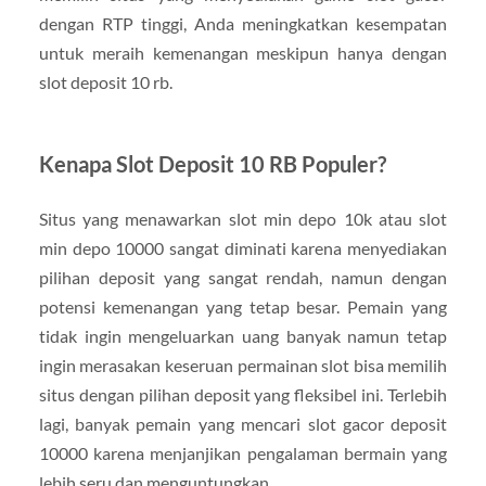
dengan RTP tinggi, Anda meningkatkan kesempatan
untuk meraih kemenangan meskipun hanya dengan
slot deposit 10 rb.
Kenapa Slot Deposit 10 RB Populer?
Situs yang menawarkan slot min depo 10k atau slot
min depo 10000 sangat diminati karena menyediakan
pilihan deposit yang sangat rendah, namun dengan
potensi kemenangan yang tetap besar. Pemain yang
tidak ingin mengeluarkan uang banyak namun tetap
ingin merasakan keseruan permainan slot bisa memilih
situs dengan pilihan deposit yang fleksibel ini. Terlebih
lagi, banyak pemain yang mencari slot gacor deposit
10000 karena menjanjikan pengalaman bermain yang
lebih seru dan menguntungkan.