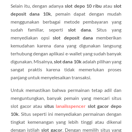
Selain itu, dengan adanya
slot depo 10 ribu
atau
slot
deposit dana 10k
, pemain dapat dengan mudah
menggunakan berbagai metode pembayaran yang
sudah familiar, seperti
slot dana
. Situs yang
menyediakan opsi
slot deposit dana
memberikan
kemudahan karena dana yang digunakan langsung
terhubung dengan aplikasi e-wallet yang sudah banyak
digunakan. Misalnya,
slot dana 10k
adalah pilihan yang
sangat praktis karena tidak memerlukan proses
panjang untuk menyelesaikan transaksi.
Untuk memastikan bahwa permainan tetap adil dan
menguntungkan, banyak pemain yang mencari situs
slot gacor atau
situs
lanailsspencer
slot gacor depo
10k
. Situs seperti ini menyediakan permainan dengan
tingkat kemenangan yang lebih tinggi atau dikenal
dengan istilah
slot gacor
. Dengan memilih situs yang