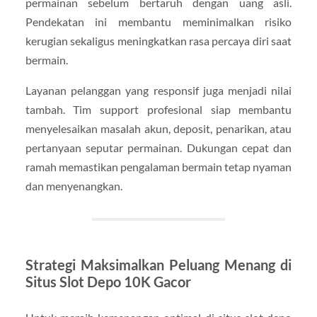
permainan sebelum bertaruh dengan uang asli.
Pendekatan ini membantu meminimalkan risiko
kerugian sekaligus meningkatkan rasa percaya diri saat
bermain.
Layanan pelanggan yang responsif juga menjadi nilai
tambah. Tim support profesional siap membantu
menyelesaikan masalah akun, deposit, penarikan, atau
pertanyaan seputar permainan. Dukungan cepat dan
ramah memastikan pengalaman bermain tetap nyaman
dan menyenangkan.
Strategi Maksimalkan Peluang Menang di
Situs Slot Depo 10K Gacor