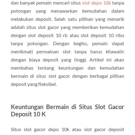
dan banyak pemain mencari situs
slot depo 10k
tanpa
potongan
yang menawarkan kemudahan dalam
melakukan deposit. Salah satu pilihan yang menarik
adalah situs slot gacor yang memberikan kemudahan
dengan slot deposit 10 rb atau slot deposit 10 ribu
tanpa potongan. Dengan begitu, pemain dapat
menikmati permainan slot tanpa harus khawatir
dengan biaya deposit yang tinggi. Artikel ini akan
membahas tentang keuntungan dan kemudahan
bermain di situs slot gacor dengan berbagai pilihan
deposit yang fleksibel.
Keuntungan Bermain di Situs Slot Gacor
Deposit 10 K
Situs slot gacor depo 10k atau slot gacor deposit