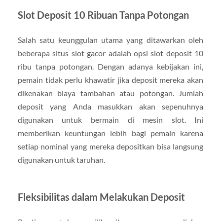
Slot Deposit 10 Ribuan Tanpa Potongan
Salah satu keunggulan utama yang ditawarkan oleh
beberapa situs slot gacor adalah opsi slot deposit 10
ribu tanpa potongan. Dengan adanya kebijakan ini,
pemain tidak perlu khawatir jika deposit mereka akan
dikenakan biaya tambahan atau potongan. Jumlah
deposit yang Anda masukkan akan sepenuhnya
digunakan untuk bermain di mesin slot. Ini
memberikan keuntungan lebih bagi pemain karena
setiap nominal yang mereka depositkan bisa langsung
digunakan untuk taruhan.
Fleksibilitas dalam Melakukan Deposit