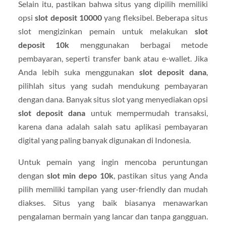
Selain itu, pastikan bahwa situs yang dipilih memiliki
opsi
slot deposit 10000
yang fleksibel. Beberapa situs
slot mengizinkan pemain untuk melakukan
slot
deposit 10k
menggunakan berbagai metode
pembayaran, seperti transfer bank atau e-wallet. Jika
Anda lebih suka menggunakan
slot deposit dana
,
pilihlah situs yang sudah mendukung pembayaran
dengan dana. Banyak situs slot yang menyediakan opsi
slot deposit dana
untuk mempermudah transaksi,
karena dana adalah salah satu aplikasi pembayaran
digital yang paling banyak digunakan di Indonesia.
Untuk pemain yang ingin mencoba peruntungan
dengan
slot min depo 10k
, pastikan situs yang Anda
pilih memiliki tampilan yang user-friendly dan mudah
diakses. Situs yang baik biasanya menawarkan
pengalaman bermain yang lancar dan tanpa gangguan.