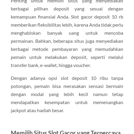
Penting untuk memilih situs yang menyediakan
berbagai pilihan deposit yang sesuai dengan
kemampuan finansial Anda. Slot gacor deposit 10 rb
memberikan fleksibilitas lebih, karena Anda tidak perlu
menghabiskan banyak uang untuk mencoba
permainan. Bahkan, beberapa situs juga menyediakan
berbagai metode pembayaran yang memudahkan
pemain untuk melakukan deposit, seperti melalui
transfer bank, e-wallet, hingga voucher.
Dengan adanya opsi slot deposit 10 ribu tanpa
potongan, pemain bisa merasakan sensasi bermain
dengan modal yang lebih kecil namun tetap
mendapatkan kesempatan untuk memenangkan
jackpot atau hadiah besar.
Memilih Situs Slot Gacor yang Terpercaya