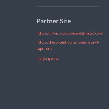
Partner Site
https://dinkes.biddokkespoldametro.com/
https://thecontentjournal.com/issue-4-
capricorn
mahjong ways