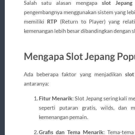
Salah satu alasan mengapa
slot Jepan
pengembangnya menggunakan sistem yang lebih a
memiliki
RTP
(Return to Player) yang relat
kemenangan lebih besar dibandingkan dengan sl
Mengapa Slot Jepang Pop
Ada beberapa faktor yang menjadikan
slo
antaranya:
Fitur Menarik
: Slot Jepang sering kali m
seperti putaran gratis, wilds, dan m
kemenangan pemain.
Grafis dan Tema Menarik
: Tema-tema