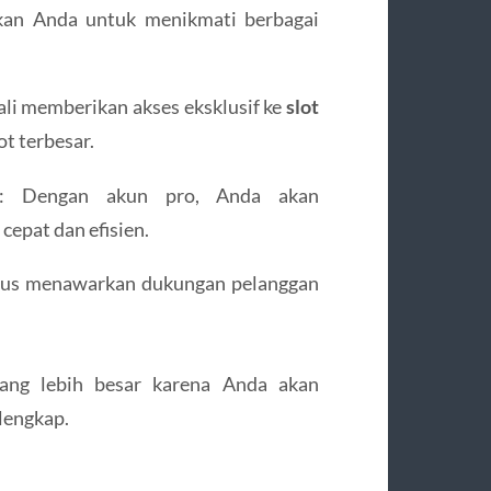
kan Anda untuk menikmati berbagai
kali memberikan akses eksklusif ke
slot
ot terbesar.
: Dengan akun pro, Anda akan
cepat dan efisien.
itus menawarkan dukungan pelanggan
ang lebih besar karena Anda akan
lengkap.