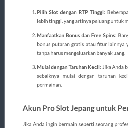
Pilih Slot dengan RTP Tinggi
: Beberap
lebih tinggi, yang artinya peluang untuk 
Manfaatkan Bonus dan Free Spins
: Ba
bonus putaran gratis atau fitur lainny
tanpa harus mengeluarkan banyak uang.
Mulai dengan Taruhan Kecil
: Jika Anda 
sebaiknya mulai dengan taruhan kec
permainan.
Akun Pro Slot Jepang untuk Pe
Jika Anda ingin bermain seperti seorang profe