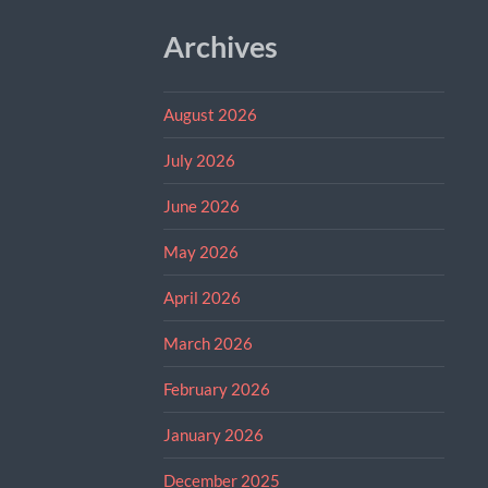
Archives
August 2026
July 2026
June 2026
May 2026
April 2026
March 2026
February 2026
January 2026
December 2025