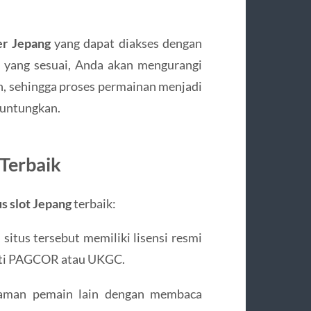
er Jepang
yang dapat diakses dengan
 yang sesuai, Anda akan mengurangi
, sehingga proses permainan menjadi
guntungkan.
 Terbaik
us slot Jepang
terbaik:
n situs tersebut memiliki lisensi resmi
perti PAGCOR atau UKGC.
laman pemain lain dengan membaca