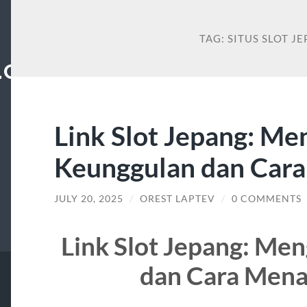
TAG:
SITUS SLOT JE
.COM
Link Slot Jepang: M
Keunggulan dan Car
JULY 20, 2025
/
OREST LAPTEV
/
0 COMMENTS
Link Slot Jepang: Me
dan Cara Men