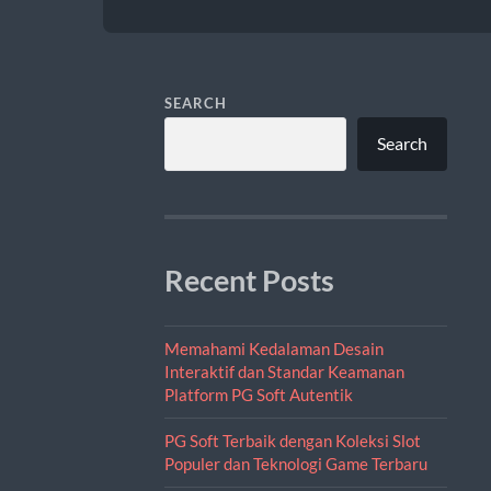
SEARCH
Search
Recent Posts
Memahami Kedalaman Desain
Interaktif dan Standar Keamanan
Platform PG Soft Autentik
PG Soft Terbaik dengan Koleksi Slot
Populer dan Teknologi Game Terbaru