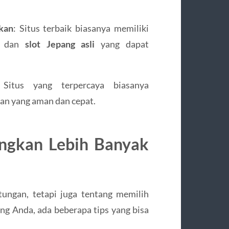
kan
: Situs terbaik biasanya memiliki
dan
slot Jepang asli
yang dapat
 Situs yang terpercaya biasanya
n yang aman dan cepat.
angkan Lebih Banyak
ungan, tetapi juga tentang memilih
ng Anda, ada beberapa tips yang bisa