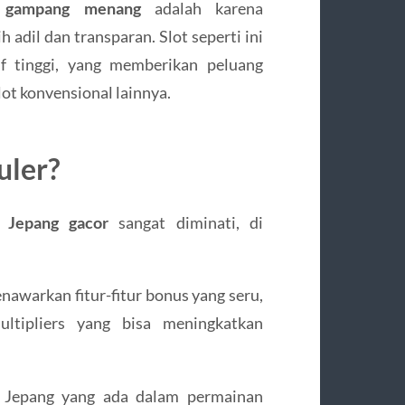
g gampang menang
adalah karena
dil dan transparan. Slot seperti ini
if tinggi, yang memberikan peluang
ot konvensional lainnya.
uler?
t Jepang gacor
sangat diminati, di
enawarkan fitur-fitur bonus yang seru,
ultipliers yang bisa meningkatkan
 Jepang yang ada dalam permainan