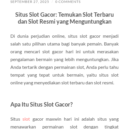
SEPTEMBER 27, 2025
/
0 COMMENTS
Situs Slot Gacor: Temukan Slot Terbaru
dan Slot Resmi yang Menguntungkan
Di dunia perjudian online, situs slot gacor menjadi
salah satu pilihan utama bagi banyak pemain. Banyak
orang mencari slot gacor hari ini untuk merasakan
pengalaman bermain yang lebih menguntungkan. Jika
Anda tertarik dengan permainan slot, Anda perlu tahu
tempat yang tepat untuk bermain, yaitu situs slot
online yang menyediakan slot terbaru dan slot resmi.
Apa Itu Situs Slot Gacor?
Situs
slot
gacor maxwin hari ini adalah situs yang
menawarkan permainan slot dengan tingkat