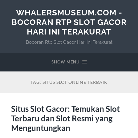
WHALERSMUSEUM.COM -
BOCORAN RTP SLOT GACOR
HARI INI TERAKURAT
Bocoran Rtp Slot Gacor Hari Ini Terakurat
SHOW MENU
TAG:
SITUS SLOT ONLINE TERBAIK
Situs Slot Gacor: Temukan Slot
Terbaru dan Slot Resmi yang
Menguntungkan