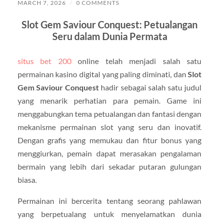
MARCH 7, 2026
/
0 COMMENTS
Slot Gem Saviour Conquest: Petualangan
Seru dalam Dunia Permata
situs bet 200
online telah menjadi salah satu
permainan kasino digital yang paling diminati, dan
Slot
Gem Saviour Conquest
hadir sebagai salah satu judul
yang menarik perhatian para pemain. Game ini
menggabungkan tema petualangan dan fantasi dengan
mekanisme permainan slot yang seru dan inovatif.
Dengan grafis yang memukau dan fitur bonus yang
menggiurkan, pemain dapat merasakan pengalaman
bermain yang lebih dari sekadar putaran gulungan
biasa.
Permainan ini bercerita tentang seorang pahlawan
yang berpetualang untuk menyelamatkan dunia