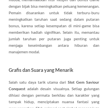
dengan bijak bisa meningkatkan peluang kemenangan.
Pemain disarankan untuk tidak terburu-buru
meningkatkan taruhan saat sedang dalam putaran
bonus, karena setiap kesempatan di mini-game bisa
memberikan hadiah signifikan. Selain itu, memantau
jumlah taruhan per putaran juga penting untuk
menjaga keseimbangan antara hiburan dan
manajemen modal.
Grafis dan Suara yang Menarik
Salah satu daya tarik utama dari
Slot Gem Saviour
Conquest
adalah desain visualnya. Setiap gulungan
dihiasi dengan permata berkilau dan karakter yang
tampak hidup, menciptakan nuansa fantasi yang