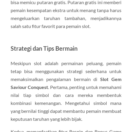
bisa memicu putaran gratis. Putaran gratis ini memberi
pemain kesempatan ekstra untuk menang tanpa harus
mengeluarkan taruhan tambahan, menjadikannya
salah satu fitur favorit para pemain slot.
Strategi dan Tips Bermain
Meskipun slot adalah permainan peluang, pemain
tetap bisa menggunakan strategi sederhana untuk
memaksimalkan pengalaman bermain di
Slot Gem
Saviour Conquest
. Pertama, penting untuk memahami
nilai tiap simbol dan cara mereka membentuk
kombinasi kemenangan. Mengetahui simbol mana
yang bernilai tinggi dapat membantu pemain membuat
keputusan taruhan yang lebih bijak.
Kedua, memanfaatkan fitur Respin dan Bonus Game