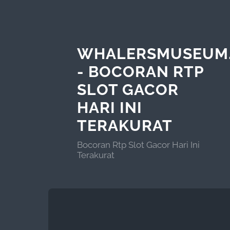
WHALERSMUSEUM
- BOCORAN RTP
SLOT GACOR
HARI INI
TERAKURAT
Bocoran Rtp Slot Gacor Hari Ini
Terakurat