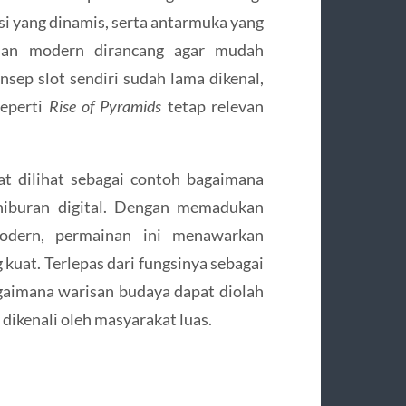
isi yang dinamis, serta antarmuka yang
nan modern dirancang agar mudah
sep slot sendiri sudah lama dikenal,
seperti
Rise of Pyramids
tetap relevan
t dilihat sebagai contoh bagaimana
hiburan digital. Dengan memadukan
modern, permainan ini menawarkan
kuat. Terlepas dari fungsinya sebagai
aimana warisan budaya dapat diolah
dikenali oleh masyarakat luas.