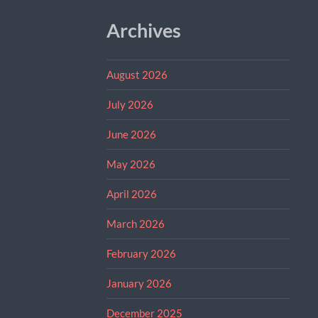
Archives
August 2026
July 2026
June 2026
May 2026
April 2026
March 2026
February 2026
January 2026
December 2025