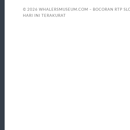
© 2026
WHALERSMUSEUM.COM – BOCORAN RTP SL
HARI INI TERAKURAT