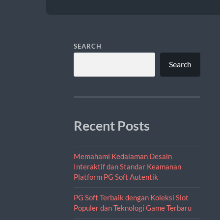
SEARCH
Search
Recent Posts
Memahami Kedalaman Desain
Interaktif dan Standar Keamanan
Platform PG Soft Autentik
PG Soft Terbaik dengan Koleksi Slot
Populer dan Teknologi Game Terbaru