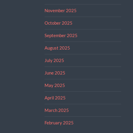
November 2025
October 2025
September 2025
August 2025
July 2025
June 2025
May 2025
April 2025
March 2025
February 2025