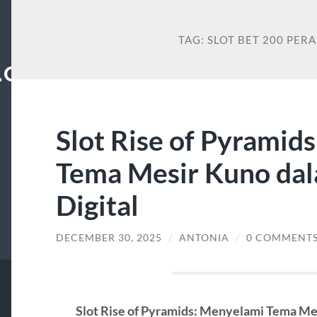
TAG:
SLOT BET 200 PER
.COM
Slot Rise of Pyramid
Tema Mesir Kuno da
Digital
DECEMBER 30, 2025
/
ANTONIA
/
0 COMMENT
Slot Rise of Pyramids: Menyelami Tema Me