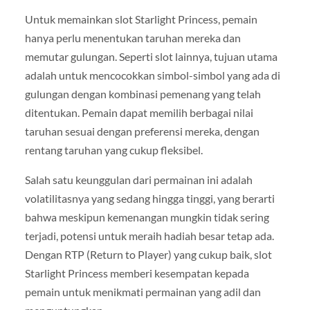
Untuk memainkan slot Starlight Princess, pemain
hanya perlu menentukan taruhan mereka dan
memutar gulungan. Seperti slot lainnya, tujuan utama
adalah untuk mencocokkan simbol-simbol yang ada di
gulungan dengan kombinasi pemenang yang telah
ditentukan. Pemain dapat memilih berbagai nilai
taruhan sesuai dengan preferensi mereka, dengan
rentang taruhan yang cukup fleksibel.
Salah satu keunggulan dari permainan ini adalah
volatilitasnya yang sedang hingga tinggi, yang berarti
bahwa meskipun kemenangan mungkin tidak sering
terjadi, potensi untuk meraih hadiah besar tetap ada.
Dengan RTP (Return to Player) yang cukup baik, slot
Starlight Princess memberi kesempatan kepada
pemain untuk menikmati permainan yang adil dan