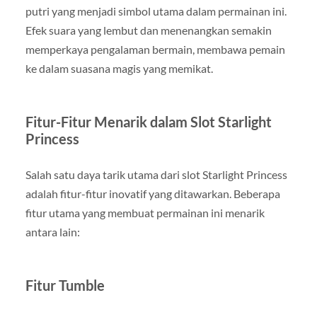
putri yang menjadi simbol utama dalam permainan ini.
Efek suara yang lembut dan menenangkan semakin
memperkaya pengalaman bermain, membawa pemain
ke dalam suasana magis yang memikat.
Fitur-Fitur Menarik dalam Slot Starlight
Princess
Salah satu daya tarik utama dari slot Starlight Princess
adalah fitur-fitur inovatif yang ditawarkan. Beberapa
fitur utama yang membuat permainan ini menarik
antara lain:
Fitur Tumble