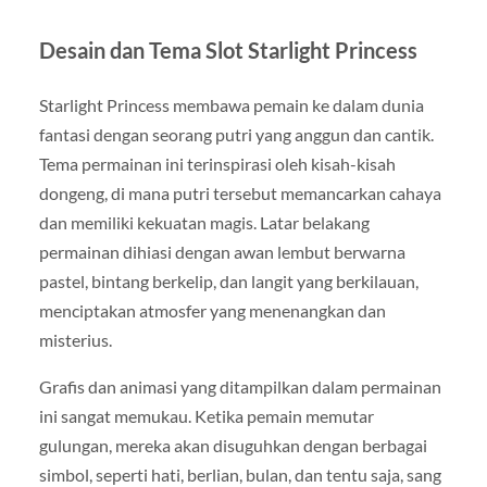
Desain dan Tema Slot Starlight Princess
Starlight Princess membawa pemain ke dalam dunia
fantasi dengan seorang putri yang anggun dan cantik.
Tema permainan ini terinspirasi oleh kisah-kisah
dongeng, di mana putri tersebut memancarkan cahaya
dan memiliki kekuatan magis. Latar belakang
permainan dihiasi dengan awan lembut berwarna
pastel, bintang berkelip, dan langit yang berkilauan,
menciptakan atmosfer yang menenangkan dan
misterius.
Grafis dan animasi yang ditampilkan dalam permainan
ini sangat memukau. Ketika pemain memutar
gulungan, mereka akan disuguhkan dengan berbagai
simbol, seperti hati, berlian, bulan, dan tentu saja, sang