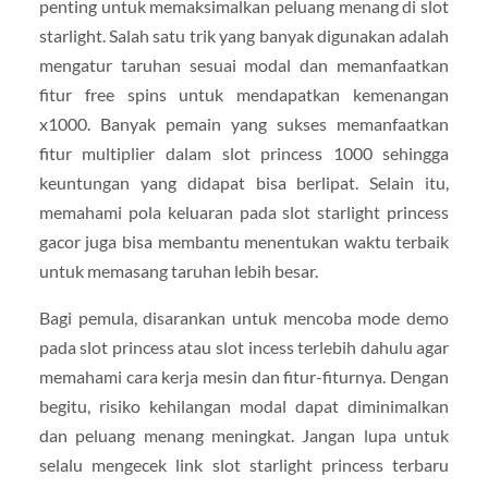
penting untuk memaksimalkan peluang menang di slot
starlight. Salah satu trik yang banyak digunakan adalah
mengatur taruhan sesuai modal dan memanfaatkan
fitur free spins untuk mendapatkan kemenangan
x1000. Banyak pemain yang sukses memanfaatkan
fitur multiplier dalam slot princess 1000 sehingga
keuntungan yang didapat bisa berlipat. Selain itu,
memahami pola keluaran pada slot starlight princess
gacor juga bisa membantu menentukan waktu terbaik
untuk memasang taruhan lebih besar.
Bagi pemula, disarankan untuk mencoba mode demo
pada slot princess atau slot incess terlebih dahulu agar
memahami cara kerja mesin dan fitur-fiturnya. Dengan
begitu, risiko kehilangan modal dapat diminimalkan
dan peluang menang meningkat. Jangan lupa untuk
selalu mengecek link slot starlight princess terbaru