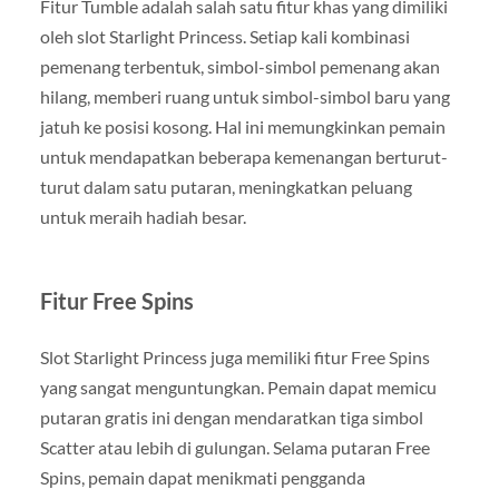
Fitur Tumble adalah salah satu fitur khas yang dimiliki
oleh slot Starlight Princess. Setiap kali kombinasi
pemenang terbentuk, simbol-simbol pemenang akan
hilang, memberi ruang untuk simbol-simbol baru yang
jatuh ke posisi kosong. Hal ini memungkinkan pemain
untuk mendapatkan beberapa kemenangan berturut-
turut dalam satu putaran, meningkatkan peluang
untuk meraih hadiah besar.
Fitur Free Spins
Slot Starlight Princess juga memiliki fitur Free Spins
yang sangat menguntungkan. Pemain dapat memicu
putaran gratis ini dengan mendaratkan tiga simbol
Scatter atau lebih di gulungan. Selama putaran Free
Spins, pemain dapat menikmati pengganda