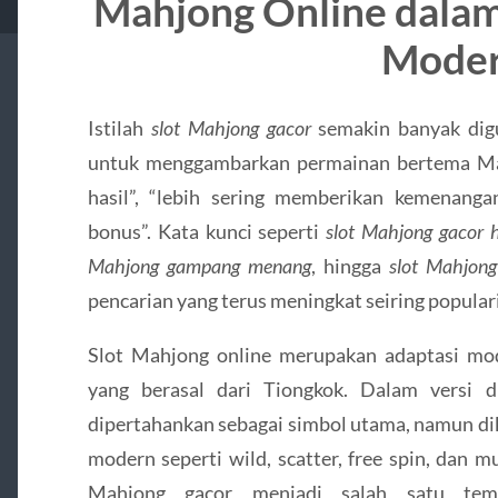
Mahjong Online dala
Mode
Istilah
slot Mahjong gacor
semakin banyak digu
untuk menggambarkan permainan bertema Ma
hasil”, “lebih sering memberikan kemenang
bonus”. Kata kunci seperti
slot Mahjong gacor h
Mahjong gampang menang
, hingga
slot Mahjong
pencarian yang terus meningkat seiring popular
Slot Mahjong online merupakan adaptasi mo
yang berasal dari Tiongkok. Dalam versi d
dipertahankan sebagai simbol utama, namun d
modern seperti wild, scatter, free spin, dan m
Mahjong gacor menjadi salah satu tem