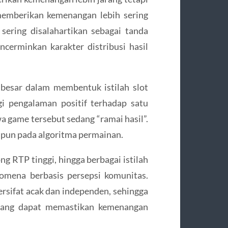
 memberikan kemenangan lebih sering
i sering disalahartikan sebagai tanda
cerminkan karakter distribusi hasil
 besar dalam membentuk istilah slot
i pengalaman positif terhadap satu
a game tersebut sedang “ramai hasil”.
a pun pada algoritma permainan.
g RTP tinggi, hingga berbagai istilah
nomena berbasis persepsi komunitas.
rsifat acak dan independen, sehingga
s yang dapat memastikan kemenangan