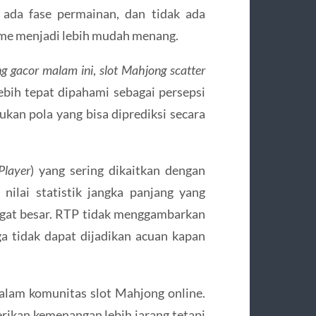
 ada fase permainan, dan tidak ada
ame menjadi lebih mudah menang.
ng gacor malam ini
,
slot Mahjong scatter
ebih tepat dipahami sebagai persepsi
ukan pola yang bisa diprediksi secara
Player
) yang sering dikaitkan dengan
nilai statistik jangka panjang yang
ngat besar. RTP tidak menggambarkan
a tidak dapat dijadikan acuan kapan
 dalam komunitas slot Mahjong online.
erikan kemenangan lebih jarang tetapi