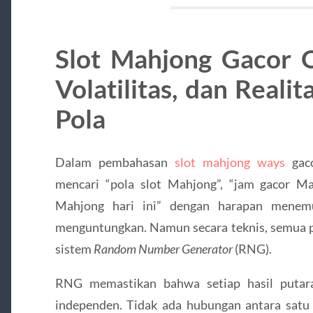
Slot Mahjong Gacor O
Volatilitas, dan Realit
Pola
Dalam pembahasan
slot mahjong ways
gaco
mencari “pola slot Mahjong”, “jam gacor Mah
Mahjong hari ini” dengan harapan menem
menguntungkan. Namun secara teknis, semua
sistem
Random Number Generator
(RNG).
RNG memastikan bahwa setiap hasil putara
independen. Tidak ada hubungan antara satu 