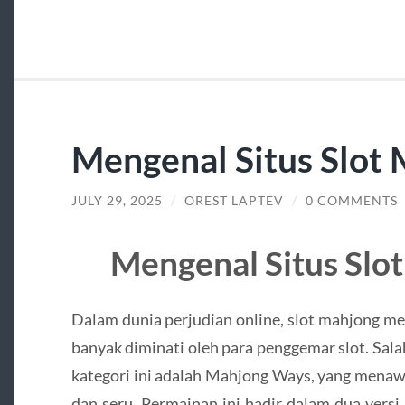
Mengenal Situs Slot
JULY 29, 2025
/
OREST LAPTEV
/
0 COMMENTS
Mengenal Situs Slo
Dalam dunia perjudian online, slot mahjong me
banyak diminati oleh para penggemar slot. Sal
kategori ini adalah Mahjong Ways, yang mena
dan seru. Permainan ini hadir dalam dua vers