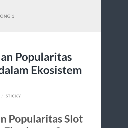
JONG 1
an Popularitas
 dalam Ekosistem
/
STICKY
n Popularitas Slot