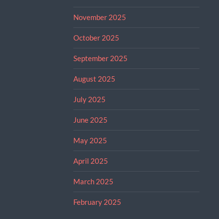
November 2025
October 2025
September 2025
August 2025
July 2025
June 2025
May 2025
April 2025
March 2025
February 2025