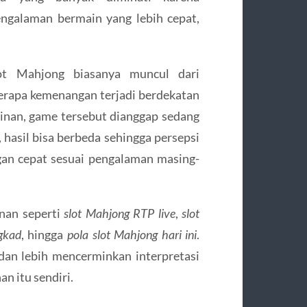
ngalaman bermain yang lebih cepat,
lot Mahjong biasanya muncul dari
erapa kemenangan terjadi berdekatan
ainan, game tersebut dianggap sedang
, hasil bisa berbeda sehingga persepsi
an cepat sesuai pengalaman masing-
unan seperti
slot Mahjong RTP live
,
slot
gkad
, hingga
pola slot Mahjong hari ini
.
dan lebih mencerminkan interpretasi
n itu sendiri.