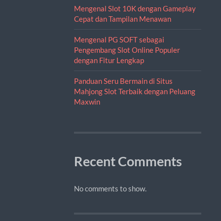
Mengenal Slot 10K dengan Gameplay
Cepat dan Tampilan Menawan
Mengenal PG SOFT sebagai
Pengembang Slot Online Populer
dengan Fitur Lengkap
Panduan Seru Bermain di Situs
Mahjong Slot Terbaik dengan Peluang
Maxwin
Recent Comments
No comments to show.