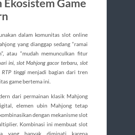
m Ekosistem Game
rn
nakan dalam komunitas slot online
hjong yang dianggap sedang “ramai
an”, atau “mudah memunculkan fitur
ari ini
,
slot Mahjong gacor terbaru
,
slot
 RTP tinggi
menjadi bagian dari tren
itas game bertema ini.
dern dari permainan klasik Mahjong
igital, elemen ubin Mahjong tetap
ikombinasikan dengan mekanisme slot
ultiplier. Kombinasi ini membuat slot
a yang banyak diminati karena