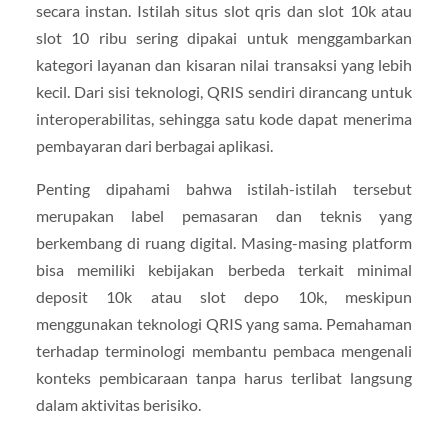
secara instan. Istilah situs slot qris dan slot 10k atau
slot 10 ribu sering dipakai untuk menggambarkan
kategori layanan dan kisaran nilai transaksi yang lebih
kecil. Dari sisi teknologi, QRIS sendiri dirancang untuk
interoperabilitas, sehingga satu kode dapat menerima
pembayaran dari berbagai aplikasi.
Penting dipahami bahwa istilah-istilah tersebut
merupakan label pemasaran dan teknis yang
berkembang di ruang digital. Masing-masing platform
bisa memiliki kebijakan berbeda terkait minimal
deposit 10k atau slot depo 10k, meskipun
menggunakan teknologi QRIS yang sama. Pemahaman
terhadap terminologi membantu pembaca mengenali
konteks pembicaraan tanpa harus terlibat langsung
dalam aktivitas berisiko.