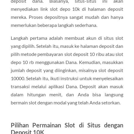
deposit dana. Biasanya, situs-situs ini akan
menyediakan link slot depo 10k di halaman deposit
mereka. Proses depositnya sangat mudah dan hanya
memerlukan beberapa langkah sederhana.
Langkah pertama adalah membuat akun di situs slot
yang dipilih. Setelah itu, masuk ke halaman deposit dan
pilih metode pembayaran slot deposit 10 ribu atau slot
depo 10 rb menggunakan Dana. Kemudian, masukkan
jumlah deposit yang diinginkan, misalnya slot deposit
10000. Setelah itu, ikuti instruksi untuk menyelesaikan
transaksi melalui aplikasi Dana. Deposit akan masuk
dalam hitungan menit, dan Anda bisa langsung
bermain slot dengan modal yang telah Anda setorkan.
Pilihan Permainan Slot di Situs dengan
Deposit 10K