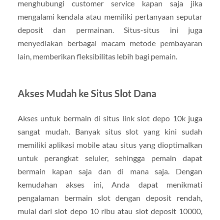
menghubungi customer service kapan saja jika
mengalami kendala atau memiliki pertanyaan seputar
deposit dan permainan. Situs-situs ini juga
menyediakan berbagai macam metode pembayaran
lain, memberikan fleksibilitas lebih bagi pemain.
Akses Mudah ke Situs Slot Dana
Akses untuk bermain di situs link slot depo 10k juga
sangat mudah. Banyak situs slot yang kini sudah
memiliki aplikasi mobile atau situs yang dioptimalkan
untuk perangkat seluler, sehingga pemain dapat
bermain kapan saja dan di mana saja. Dengan
kemudahan akses ini, Anda dapat menikmati
pengalaman bermain slot dengan deposit rendah,
mulai dari slot depo 10 ribu atau slot deposit 10000,