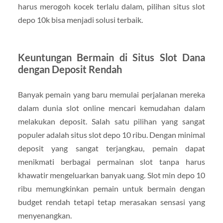
harus merogoh kocek terlalu dalam, pilihan situs slot
depo 10k bisa menjadi solusi terbaik.
Keuntungan Bermain di Situs Slot Dana
dengan Deposit Rendah
Banyak pemain yang baru memulai perjalanan mereka
dalam dunia slot online mencari kemudahan dalam
melakukan deposit. Salah satu pilihan yang sangat
populer adalah situs slot depo 10 ribu. Dengan minimal
deposit yang sangat terjangkau, pemain dapat
menikmati berbagai permainan slot tanpa harus
khawatir mengeluarkan banyak uang. Slot min depo 10
ribu memungkinkan pemain untuk bermain dengan
budget rendah tetapi tetap merasakan sensasi yang
menyenangkan.