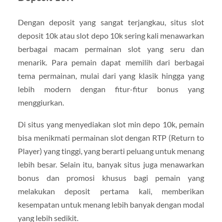
Dengan deposit yang sangat terjangkau, situs slot
deposit 10k atau slot depo 10k sering kali menawarkan
berbagai macam permainan slot yang seru dan
menarik. Para pemain dapat memilih dari berbagai
tema permainan, mulai dari yang klasik hingga yang
lebih modern dengan fitur-fitur bonus yang
menggiurkan.
Di situs yang menyediakan slot min depo 10k, pemain
bisa menikmati permainan slot dengan RTP (Return to
Player) yang tinggi, yang berarti peluang untuk menang
lebih besar. Selain itu, banyak situs juga menawarkan
bonus dan promosi khusus bagi pemain yang
melakukan deposit pertama kali, memberikan
kesempatan untuk menang lebih banyak dengan modal
yang lebih sedikit.