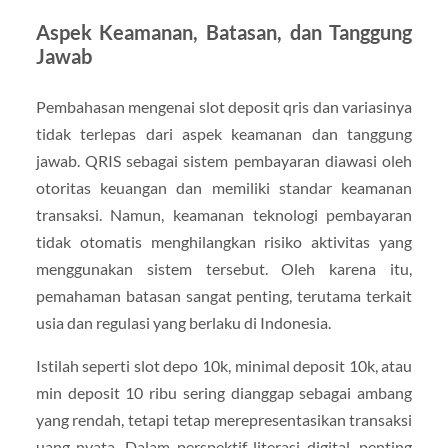
Aspek Keamanan, Batasan, dan Tanggung
Jawab
Pembahasan mengenai slot deposit qris dan variasinya
tidak terlepas dari aspek keamanan dan tanggung
jawab. QRIS sebagai sistem pembayaran diawasi oleh
otoritas keuangan dan memiliki standar keamanan
transaksi. Namun, keamanan teknologi pembayaran
tidak otomatis menghilangkan risiko aktivitas yang
menggunakan sistem tersebut. Oleh karena itu,
pemahaman batasan sangat penting, terutama terkait
usia dan regulasi yang berlaku di Indonesia.
Istilah seperti slot depo 10k, minimal deposit 10k, atau
min deposit 10 ribu sering dianggap sebagai ambang
yang rendah, tetapi tetap merepresentasikan transaksi
uang nyata. Dalam perspektif literasi digital, penting