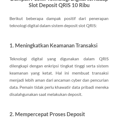
Slot Deposit QRIS 10 Ribu
Berikut beberapa dampak positif dari penerapan
teknologi digital dalam sistem deposit slot QRIS:
1. Meningkatkan Keamanan Transaksi
Teknologi digital yang digunakan dalam QRIS
dilengkapi dengan enkripsi tingkat tinggi serta sistem
keamanan yang ketat. Hal ini membuat transaksi
menjadi lebih aman dari ancaman cyber dan pencurian
data. Pemain tidak perlu khawatir data pribadi mereka
disalahgunakan saat melakukan deposit.
2. Mempercepat Proses Deposit