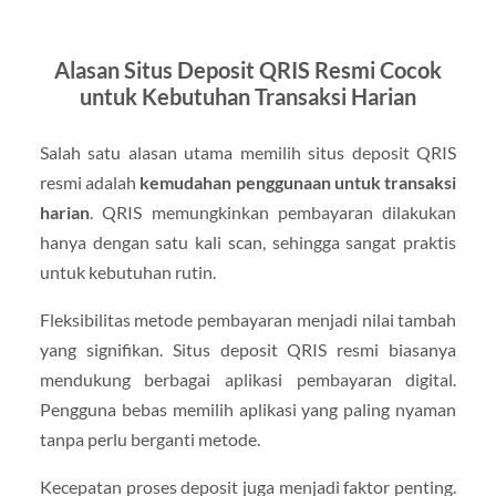
Alasan Situs Deposit QRIS Resmi Cocok
untuk Kebutuhan Transaksi Harian
Salah satu alasan utama memilih situs deposit QRIS
resmi adalah
kemudahan penggunaan untuk transaksi
harian
. QRIS memungkinkan pembayaran dilakukan
hanya dengan satu kali scan, sehingga sangat praktis
untuk kebutuhan rutin.
Fleksibilitas metode pembayaran menjadi nilai tambah
yang signifikan. Situs deposit QRIS resmi biasanya
mendukung berbagai aplikasi pembayaran digital.
Pengguna bebas memilih aplikasi yang paling nyaman
tanpa perlu berganti metode.
Kecepatan proses deposit juga menjadi faktor penting.