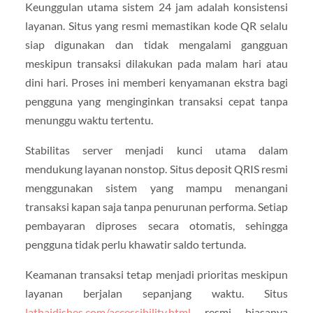
Keunggulan utama sistem 24 jam adalah konsistensi
layanan. Situs yang resmi memastikan kode QR selalu
siap digunakan dan tidak mengalami gangguan
meskipun transaksi dilakukan pada malam hari atau
dini hari. Proses ini memberi kenyamanan ekstra bagi
pengguna yang menginginkan transaksi cepat tanpa
menunggu waktu tertentu.
Stabilitas server menjadi kunci utama dalam
mendukung layanan nonstop. Situs deposit QRIS resmi
menggunakan sistem yang mampu menangani
transaksi kapan saja tanpa penurunan performa. Setiap
pembayaran diproses secara otomatis, sehingga
pengguna tidak perlu khawatir saldo tertunda.
Keamanan transaksi tetap menjadi prioritas meskipun
layanan berjalan sepanjang waktu. Situs
lathaidishes.com/accessibility.html
resmi biasanya