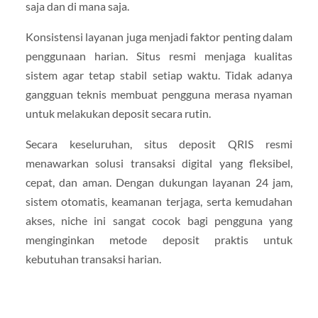
saja dan di mana saja.
Konsistensi layanan juga menjadi faktor penting dalam
penggunaan harian. Situs resmi menjaga kualitas
sistem agar tetap stabil setiap waktu. Tidak adanya
gangguan teknis membuat pengguna merasa nyaman
untuk melakukan deposit secara rutin.
Secara keseluruhan, situs deposit QRIS resmi
menawarkan solusi transaksi digital yang fleksibel,
cepat, dan aman. Dengan dukungan layanan 24 jam,
sistem otomatis, keamanan terjaga, serta kemudahan
akses, niche ini sangat cocok bagi pengguna yang
menginginkan metode deposit praktis untuk
kebutuhan transaksi harian.