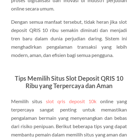
proses digitalisasi dan inovasi di industri perjudian
online secara umum.
Dengan semua manfaat tersebut, tidak heran jika slot
deposit QRIS 10 ribu semakin diminati dan menjadi
tren baru dalam dunia perjudian daring. Sistem ini
menghadirkan pengalaman transaksi yang lebih
modern, aman, dan efisien bagi semua pengguna.
Tips Memilih Situs Slot Deposit QRIS 10
Ribu yang Terpercaya dan Aman
Memilih situs
slot qris deposit 10k
online yang
terpercaya sangat penting untuk memastikan
pengalaman bermain yang menyenangkan dan bebas
dari risiko penipuan. Berikut beberapa tips yang dapat
membantu pemain dalam memilih situs yang aman dan