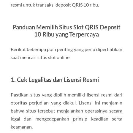
resmi untuk transaksi deposit QRIS 10 ribu.
Panduan Memilih Situs Slot QRIS Deposit
10 Ribu yang Terpercaya
Berikut beberapa poin penting yang perlu diperhatikan
saat mencari situs slot online:
1. Cek Legalitas dan Lisensi Resmi
Pastikan situs yang dipilih memiliki lisensi resmi dari
otoritas perjudian yang diakui. Lisensi ini menjamin
bahwa situs tersebut menjalankan operasinya secara
legal dan mengedepankan prinsip keadilan serta
keamanan.