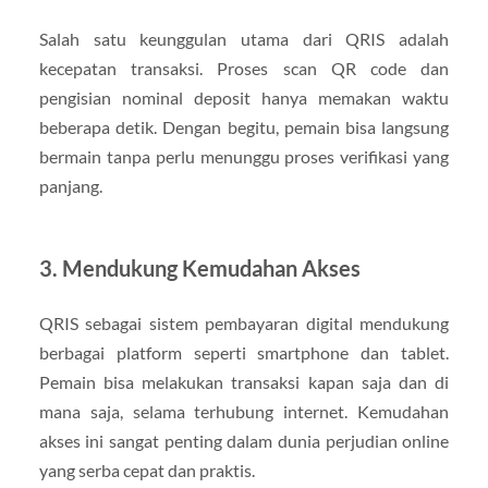
Salah satu keunggulan utama dari QRIS adalah
kecepatan transaksi. Proses scan QR code dan
pengisian nominal deposit hanya memakan waktu
beberapa detik. Dengan begitu, pemain bisa langsung
bermain tanpa perlu menunggu proses verifikasi yang
panjang.
3. Mendukung Kemudahan Akses
QRIS sebagai sistem pembayaran digital mendukung
berbagai platform seperti smartphone dan tablet.
Pemain bisa melakukan transaksi kapan saja dan di
mana saja, selama terhubung internet. Kemudahan
akses ini sangat penting dalam dunia perjudian online
yang serba cepat dan praktis.