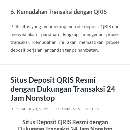
6. Kemudahan Transaksi dengan QRIS
Pilih situs yang mendukung metode deposit QRIS dan
menyediakan panduan lengkap mengenai proses
transaksi. Kemudahan ini akan memastikan proses
deposit berjalan lancar dan tanpa hambatan.
Situs Deposit QRIS Resmi
dengan Dukungan Transaksi 24
Jam Nonstop
DECEMBER 20, 2025
/
0 COMMENTS
/
STICKY
Situs Deposit QRIS Resmi dengan
Dukungan Transaksi 24 Jam Nonstop