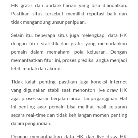
HK gratis dan update harian yang bisa diandalkan.
Pastikan situs tersebut memiliki reputasi baik dan
tidak mengandung unsur penipuan.
Selain itu, beberapa situs juga melengkapi data HK
dengan fitur statistik dan grafik yang memudahkan
pemain dalam memahami pola keluaran. Dengan
memanfaatkan fitur ini, proses prediksi angka menjadi
lebih mudah dan akurat.
Tidak kalah penting, pastikan juga koneksi internet
yang digunakan stabil saat menonton live draw HK
agar proses siaran berjalan lancar tanpa gangguan. Hal
ini penting agar pemain bisa melihat hasil keluaran
secara real-time dan tidak kehilangan momen penting
dalam pengundian.
Dengan memanfaatkan data HK dan live draw HK