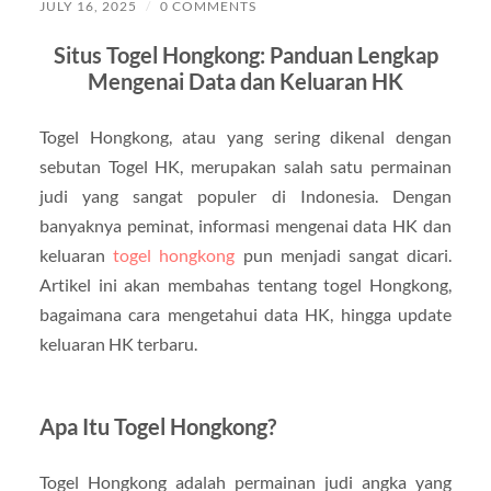
JULY 16, 2025
/
0 COMMENTS
Situs Togel Hongkong: Panduan Lengkap
Mengenai Data dan Keluaran HK
Togel Hongkong, atau yang sering dikenal dengan
sebutan Togel HK, merupakan salah satu permainan
judi yang sangat populer di Indonesia. Dengan
banyaknya peminat, informasi mengenai data HK dan
keluaran
togel hongkong
pun menjadi sangat dicari.
Artikel ini akan membahas tentang togel Hongkong,
bagaimana cara mengetahui data HK, hingga update
keluaran HK terbaru.
Apa Itu Togel Hongkong?
Togel Hongkong adalah permainan judi angka yang