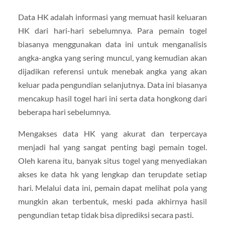
Data HK adalah informasi yang memuat hasil keluaran
HK dari hari-hari sebelumnya. Para pemain togel
biasanya menggunakan data ini untuk menganalisis
angka-angka yang sering muncul, yang kemudian akan
dijadikan referensi untuk menebak angka yang akan
keluar pada pengundian selanjutnya. Data ini biasanya
mencakup hasil togel hari ini serta data hongkong dari
beberapa hari sebelumnya.
Mengakses data HK yang akurat dan terpercaya
menjadi hal yang sangat penting bagi pemain togel.
Oleh karena itu, banyak situs togel yang menyediakan
akses ke data hk yang lengkap dan terupdate setiap
hari. Melalui data ini, pemain dapat melihat pola yang
mungkin akan terbentuk, meski pada akhirnya hasil
pengundian tetap tidak bisa diprediksi secara pasti.