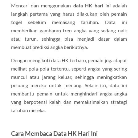
Mencari dan menggunakan
data HK hari ini
adalah
langkah pertama yang harus dilakukan oleh pemain
togel sebelum memasang taruhan. Data ini
memberikan gambaran tren angka yang sedang naik
atau turun, sehingga bisa menjadi dasar dalam
membuat prediksi angka berikutnya.
Dengan mengikuti data HK terbaru, pemain juga dapat
melihat pola-pola tertentu, seperti angka yang sering
muncul atau jarang keluar, sehingga meningkatkan
peluang mereka untuk menang. Selain itu, data ini
membantu pemain untuk menghindari angka-angka
yang berpotensi kalah dan memaksimalkan strategi
taruhan mereka.
Cara Membaca Data HK Hari Ini