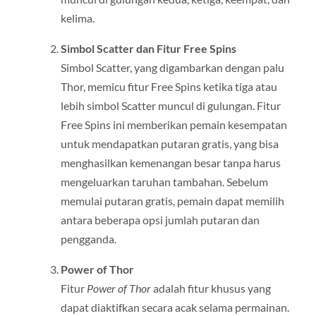
kelima.
Simbol Scatter dan Fitur Free Spins
Simbol Scatter, yang digambarkan dengan palu
Thor, memicu fitur Free Spins ketika tiga atau
lebih simbol Scatter muncul di gulungan. Fitur
Free Spins ini memberikan pemain kesempatan
untuk mendapatkan putaran gratis, yang bisa
menghasilkan kemenangan besar tanpa harus
mengeluarkan taruhan tambahan. Sebelum
memulai putaran gratis, pemain dapat memilih
antara beberapa opsi jumlah putaran dan
pengganda.
Power of Thor
Fitur
Power of Thor
adalah fitur khusus yang
dapat diaktifkan secara acak selama permainan.