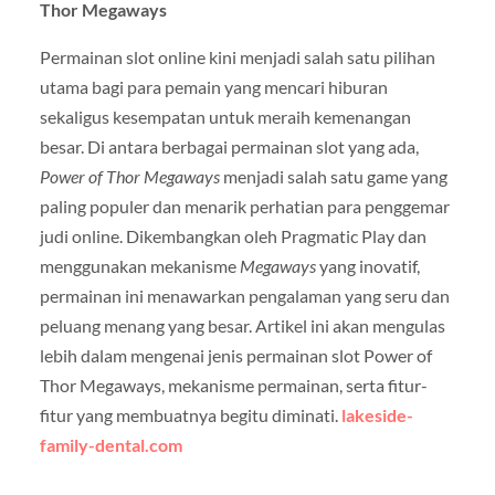
Thor Megaways
Permainan slot online kini menjadi salah satu pilihan
utama bagi para pemain yang mencari hiburan
sekaligus kesempatan untuk meraih kemenangan
besar. Di antara berbagai permainan slot yang ada,
Power of Thor Megaways
menjadi salah satu game yang
paling populer dan menarik perhatian para penggemar
judi online. Dikembangkan oleh Pragmatic Play dan
menggunakan mekanisme
Megaways
yang inovatif,
permainan ini menawarkan pengalaman yang seru dan
peluang menang yang besar. Artikel ini akan mengulas
lebih dalam mengenai jenis permainan slot Power of
Thor Megaways, mekanisme permainan, serta fitur-
fitur yang membuatnya begitu diminati.
lakeside-
family-dental.com