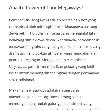
Apa Itu Power of Thor Megaways?
Power of Thor Megaways
adalah permainan slot yang
terinspirasi oleh mitologi Nordik, khususnya tentang
dewa petir, Thor. Dengan tema yang mengambil latar
belakang dunia dewa-dewa Skandinavia, permainan ini
menawarkan grafis yang mengesankan dan musik yang
dramatis, menciptakan atmosfer yang mendalam dan
penuh ketegangan. Menggunakan mekanisme
Megaways
, game ini memberikan peluang yang lebih
besar untuk menang dibandingkan dengan permainan
slot tradisional.
Mekanisme
Megaways
adalah sistem yang
dikembangkan oleh Big Time Gaming, yang
memungkinkan jumlah gulungan dan simbol yang
muncul di setiap putaran berbeda-beda. Dalam
Power