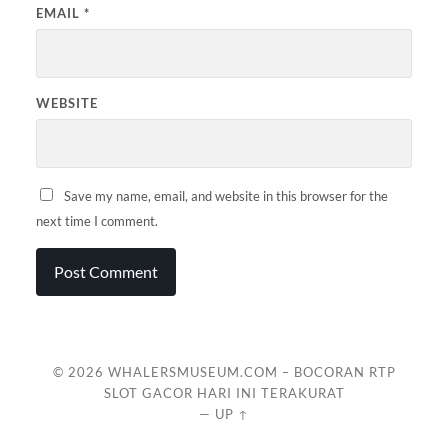
EMAIL
*
WEBSITE
Save my name, email, and website in this browser for the
next time I comment.
© 2026
WHALERSMUSEUM.COM – BOCORAN RTP
SLOT GACOR HARI INI TERAKURAT
—
UP ↑