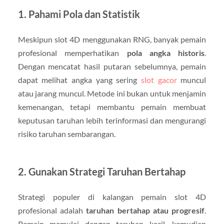
1. Pahami Pola dan Statistik
Meskipun slot 4D menggunakan RNG, banyak pemain
profesional memperhatikan
pola angka historis
.
Dengan mencatat hasil putaran sebelumnya, pemain
dapat melihat angka yang sering
slot gacor
muncul
atau jarang muncul. Metode ini bukan untuk menjamin
kemenangan, tetapi membantu pemain membuat
keputusan taruhan lebih terinformasi dan mengurangi
risiko taruhan sembarangan.
2. Gunakan Strategi Taruhan Bertahap
Strategi populer di kalangan pemain slot 4D
profesional adalah
taruhan bertahap atau progresif
.
Pemain memulai dengan taruhan kecil, kemudian