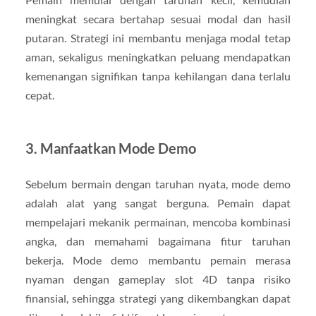
meningkat secara bertahap sesuai modal dan hasil
putaran. Strategi ini membantu menjaga modal tetap
aman, sekaligus meningkatkan peluang mendapatkan
kemenangan signifikan tanpa kehilangan dana terlalu
cepat.
3. Manfaatkan Mode Demo
Sebelum bermain dengan taruhan nyata, mode demo
adalah alat yang sangat berguna. Pemain dapat
mempelajari mekanik permainan, mencoba kombinasi
angka, dan memahami bagaimana fitur taruhan
bekerja. Mode demo membantu pemain merasa
nyaman dengan gameplay slot 4D tanpa risiko
finansial, sehingga strategi yang dikembangkan dapat