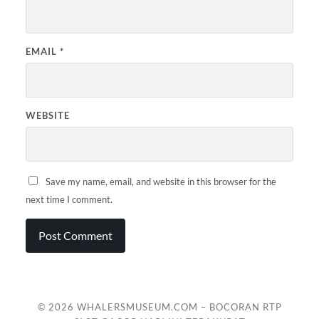
EMAIL
*
WEBSITE
Save my name, email, and website in this browser for the
next time I comment.
© 2026
WHALERSMUSEUM.COM – BOCORAN RTP