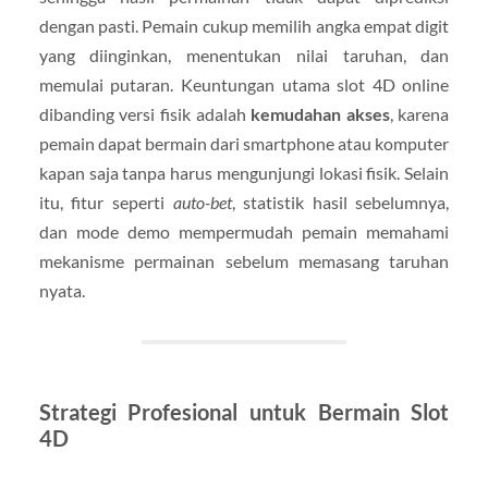
dengan pasti. Pemain cukup memilih angka empat digit
yang diinginkan, menentukan nilai taruhan, dan
memulai putaran. Keuntungan utama slot 4D online
dibanding versi fisik adalah
kemudahan akses
, karena
pemain dapat bermain dari smartphone atau komputer
kapan saja tanpa harus mengunjungi lokasi fisik. Selain
itu, fitur seperti
auto-bet
, statistik hasil sebelumnya,
dan mode demo mempermudah pemain memahami
mekanisme permainan sebelum memasang taruhan
nyata.
Strategi Profesional untuk Bermain Slot
4D