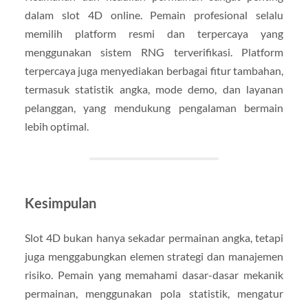
dalam slot 4D online. Pemain profesional selalu
memilih platform resmi dan terpercaya yang
menggunakan sistem RNG terverifikasi. Platform
terpercaya juga menyediakan berbagai fitur tambahan,
termasuk statistik angka, mode demo, dan layanan
pelanggan, yang mendukung pengalaman bermain
lebih optimal.
Kesimpulan
Slot 4D bukan hanya sekadar permainan angka, tetapi
juga menggabungkan elemen strategi dan manajemen
risiko. Pemain yang memahami dasar-dasar mekanik
permainan, menggunakan pola statistik, mengatur