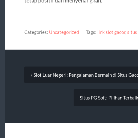
tetap positif dan menyenangkan.
Categories:
Uncategorized
Tags:
link slot gacor
,
situs
« Slot Luar Negeri: Pengalaman Bermain di Situs Gac
Situs PG Soft: Pilihan Terba