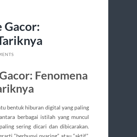
e Gacor:
Tariknya
MENTS
 Gacor: Fenomena
ariknya
tu bentuk hiburan digital yang paling
 antara berbagai istilah yang muncul
aling sering dicari dan dibicarakan.
rarti “berbunyi nyaring” atau “aktif”,