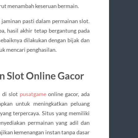
rut menambah keseruan bermain.
 jaminan pasti dalam permainan slot.
ba, hasil akhir tetap bergantung pada
sebaiknya dilakukan dengan bijak dan
uk mencari penghasilan.
n Slot Online Gacor
 di slot
pusatgame
online gacor, ada
rapkan untuk meningkatkan peluang
 yang terpercaya. Situs yang memiliki
enyediakan permainan yang adil dan
anjikan kemenangan instan tanpa dasar