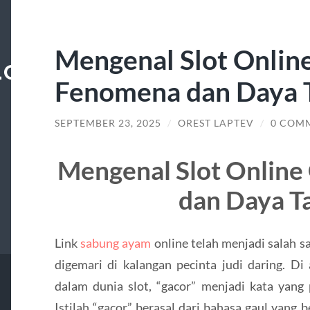
Mengenal Slot Onlin
.COM
Fenomena dan Daya 
SEPTEMBER 23, 2025
/
OREST LAPTEV
/
0 COM
Mengenal Slot Online
dan Daya T
Link
sabung ayam
online telah menjadi salah sa
digemari di kalangan pecinta judi daring. Di
dalam dunia slot, “gacor” menjadi kata yang p
Istilah “gacor” berasal dari bahasa gaul yang be