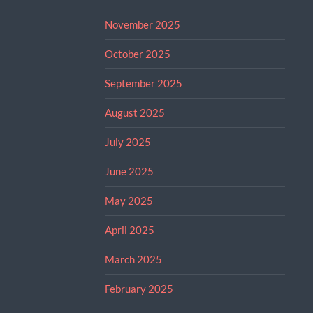
November 2025
October 2025
September 2025
August 2025
July 2025
June 2025
May 2025
April 2025
March 2025
February 2025