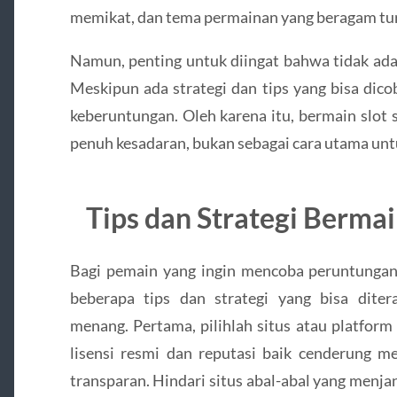
memikat, dan tema permainan yang beragam tu
Namun, penting untuk diingat bahwa tidak ada
Meskipun ada strategi dan tips yang bisa dico
keberuntungan. Oleh karena itu, bermain slot 
penuh kesadaran, bukan sebagai cara utama unt
Tips dan Strategi Bermai
Bagi pemain yang ingin mencoba peruntungan
beberapa tips dan strategi yang bisa dite
menang. Pertama, pilihlah situs atau platform
lisensi resmi dan reputasi baik cenderung m
transparan. Hindari situs abal-abal yang menj