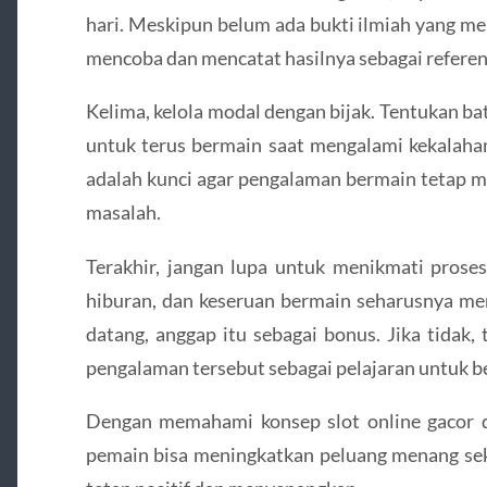
hari. Meskipun belum ada bukti ilmiah yang me
mencoba dan mencatat hasilnya sebagai referens
Kelima, kelola modal dengan bijak. Tentukan ba
untuk terus bermain saat mengalami kekalaha
adalah kunci agar pengalaman bermain tetap 
masalah.
Terakhir, jangan lupa untuk menikmati proses
hiburan, dan keseruan bermain seharusnya me
datang, anggap itu sebagai bonus. Jika tidak,
pengalaman tersebut sebagai pelajaran untuk ber
Dengan memahami konsep slot online gacor d
pemain bisa meningkatkan peluang menang se