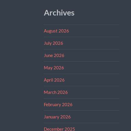
Archives
August 2026
July 2026
June 2026
May 2026
April 2026
March 2026
February 2026
January 2026
December 2025