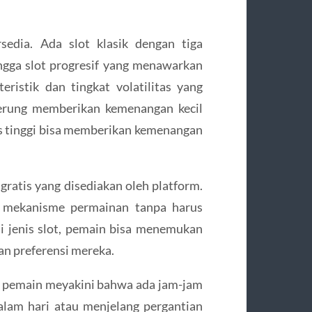
sedia. Ada slot klasik dengan tiga
ingga slot progresif yang menawarkan
eristik dan tingkat volatilitas yang
derung memberikan kemenangan kecil
as tinggi bisa memberikan kemenangan
gratis yang disediakan oleh platform.
mekanisme permainan tanpa harus
 jenis slot, pemain bisa menemukan
an preferensi mereka.
 pemain meyakini bahwa ada jam-jam
malam hari atau menjelang pergantian