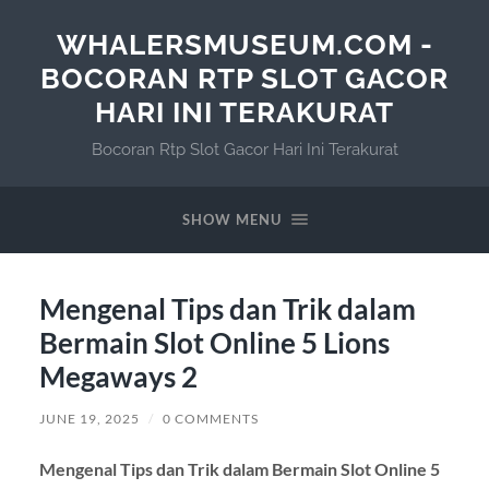
WHALERSMUSEUM.COM -
BOCORAN RTP SLOT GACOR
HARI INI TERAKURAT
Bocoran Rtp Slot Gacor Hari Ini Terakurat
SHOW MENU
Mengenal Tips dan Trik dalam
Bermain Slot Online 5 Lions
Megaways 2
JUNE 19, 2025
/
0 COMMENTS
Mengenal Tips dan Trik dalam Bermain Slot Online 5