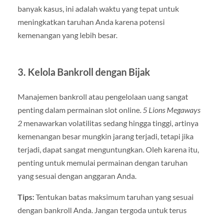
banyak kasus, ini adalah waktu yang tepat untuk
meningkatkan taruhan Anda karena potensi
kemenangan yang lebih besar.
3.
Kelola Bankroll dengan Bijak
Manajemen bankroll atau pengelolaan uang sangat
penting dalam permainan slot online.
5 Lions Megaways
2
menawarkan volatilitas sedang hingga tinggi, artinya
kemenangan besar mungkin jarang terjadi, tetapi jika
terjadi, dapat sangat menguntungkan. Oleh karena itu,
penting untuk memulai permainan dengan taruhan
yang sesuai dengan anggaran Anda.
Tips:
Tentukan batas maksimum taruhan yang sesuai
dengan bankroll Anda. Jangan tergoda untuk terus