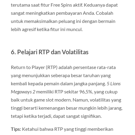
terutama saat fitur Free Spins aktif. Keduanya dapat
sangat meningkatkan pembayaran Anda. Cobalah
untuk memaksimalkan peluang ini dengan bermain
lebih agresif ketika fitur ini muncul.
6.
Pelajari RTP dan Volatilitas
Return to Player (RTP) adalah persentase rata-rata
yang menunjukkan seberapa besar taruhan yang
kembali kepada pemain dalam jangka panjang.
5 Lions
Megaways 2
memiliki RTP sekitar 96,5%, yang cukup
baik untuk game slot modern. Namun, volatilitas yang
tinggi berarti kemenangan besar mungkin lebih jarang,
tetapi ketika terjadi, dapat sangat signifikan.
Tips:
Ketahui bahwa RTP yang tinggi memberikan