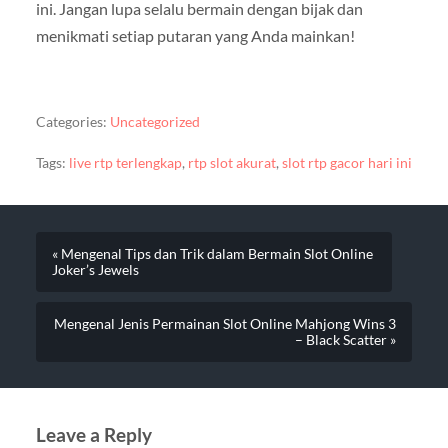
ini. Jangan lupa selalu bermain dengan bijak dan
menikmati setiap putaran yang Anda mainkan!
Categories:
Uncategorized
Tags:
live rtp terlengkap
,
rtp slot akurat
,
slot rtp gacor hari ini
« Mengenal Tips dan Trik dalam Bermain Slot Online
Joker’s Jewels
Mengenal Jenis Permainan Slot Online Mahjong Wins 3
– Black Scatter »
Leave a Reply