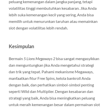
peluang kemenangan dalam jangka panjang, tetapi
volatilitas tinggi membutuhkan kesabaran. Jika Anda
lebih suka kemenangan kecil yang sering, Anda bisa
memilih untuk menurunkan taruhan atau memainkan
slot dengan volatilitas lebih rendah.
Kesimpulan
Bermain
5 Lions Megaways 2
bisa sangat mengasyikkan
dan menguntungkan jika Anda mengetahui strategi
dan trik yang tepat. Pahami mekanisme Megaways,
manfaatkan fitur Free Spins, kelola bankroll Anda
dengan baik, dan perhatikan simbol-simbol penting
seperti Wild dan Multiplier. Dengan kesabaran dan
strategi yang baik, Anda bisa meningkatkan peluang
untuk meraih kemenangan besar dalam permainan slot