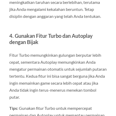
meningkatkan taruhan secara berlebihan, terutama
jika Anda mengalami kekalahan beruntun. Tetap
disiplin dengan anggaran yang telah Anda tentukan.
4.
Gunakan Fitur Turbo dan Autoplay
dengan Bijak
Fitur Turbo memungkinkan gulungan berputar lebih
cepat, sementara Autoplay memungkinkan Anda
mengatur permainan otomatis untuk sejumlah putaran
tertentu. Kedua fitur ini bisa sangat berguna jika Anda
ingin memainkan game secara lebih cepat atau jika
Anda tidak ingin terus-menerus menekan tombol
putar.
Tips:
Gunakan fitur Turbo untuk mempercepat
permainan dan Autoplay untuk memantau permainan