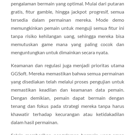
pengalaman bermain yang optimal. Mulai dari putaran
gratis, fitur gamble, hingga jackpot progresif, semua
tersedia dalam permainan mereka. Mode demo
memungkinkan pemain untuk menguji semua fitur ini
tanpa risiko kehilangan uang, sehingga mereka bisa
memutuskan game mana yang paling cocok dan
menguntungkan untuk dimainkan secara nyata.
Keamanan dan regulasi juga menjadi prioritas utama
GGSoft. Mereka memastikan bahwa semua permainan
yang disediakan telah melalui proses pengujian untuk
memastikan keadilan dan keamanan data pemain.
Dengan demikian, pemain dapat bermain dengan
tenang dan fokus pada strategi mereka tanpa harus
khawatir terhadap kecurangan atau ketidakadilan
dalam hasil permainan.