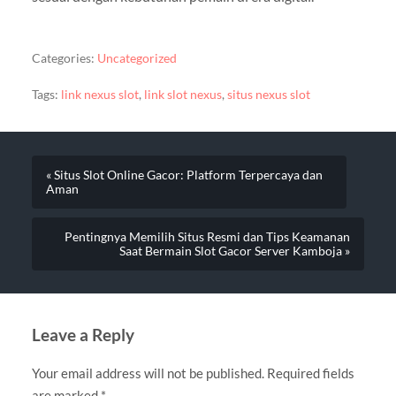
Categories:
Uncategorized
Tags:
link nexus slot
,
link slot nexus
,
situs nexus slot
« Situs Slot Online Gacor: Platform Terpercaya dan
Aman
Pentingnya Memilih Situs Resmi dan Tips Keamanan
Saat Bermain Slot Gacor Server Kamboja »
Leave a Reply
Your email address will not be published.
Required fields
are marked
*