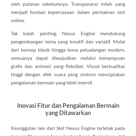
oleh putaran sebelumnya. Transparansi inilah yang
menjadi fondasi kepercayaan dalam permainan slot
online.
Tak kalah penting, Nexus Engine mendukung
pengembangan tema yang kreatif dan variatif. Mulai
dari konsep klasik hingga tema petualangan modern,
semuanya dapat diwujudkan melalui kemampuan
grafis dan animasi yang fleksibel. Visual berkualitas
tinggi dengan efek suara yang sinkron menciptakan
pengalaman bermain yang lebih imersif.
Inovasi Fitur dan Pengalaman Bermain
yang Ditawarkan
Keunggulan lain dari Slot Nexus Engine terletak pada