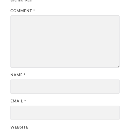
COMMENT
*
NAME
*
EMAIL
*
WEBSITE