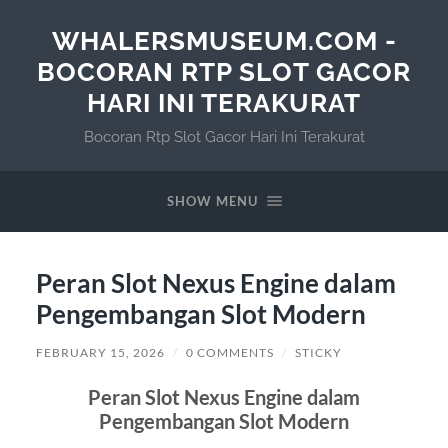
WHALERSMUSEUM.COM -
BOCORAN RTP SLOT GACOR
HARI INI TERAKURAT
Bocoran Rtp Slot Gacor Hari Ini Terakurat
SHOW MENU
Peran Slot Nexus Engine dalam
Pengembangan Slot Modern
FEBRUARY 15, 2026
/
0 COMMENTS
/
STICKY
Peran Slot Nexus Engine dalam
Pengembangan Slot Modern