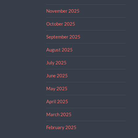
November 2025
October 2025
September 2025
August 2025
July 2025
June 2025
May 2025
April 2025
March 2025
February 2025