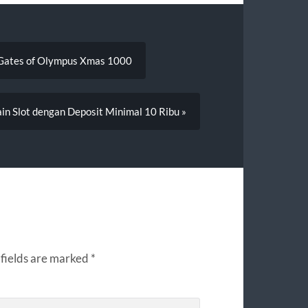
e Gates of Olympus Xmas 1000
n Slot dengan Deposit Minimal 10 Ribu »
fields are marked
*