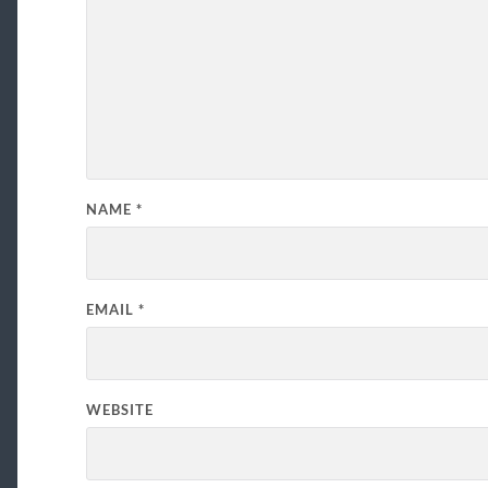
NAME
*
EMAIL
*
WEBSITE