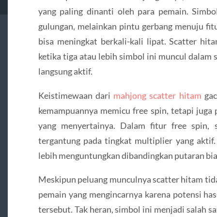
yang paling dinanti oleh para pemain. Simbo
gulungan, melainkan pintu gerbang menuju fit
bisa meningkat berkali-kali lipat. Scatter hi
ketika tiga atau lebih simbol ini muncul dalam s
langsung aktif.
Keistimewaan dari
mahjong scatter hitam
gac
kemampuannya memicu free spin, tetapi juga
yang menyertainya. Dalam fitur free spin, 
tergantung pada tingkat multiplier yang aktif
lebih menguntungkan dibandingkan putaran bia
Meskipun peluang munculnya scatter hitam tidak
pemain yang mengincarnya karena potensi hasil
tersebut. Tak heran, simbol ini menjadi salah 