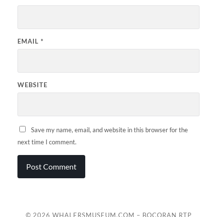
EMAIL
*
WEBSITE
Save my name, email, and website in this browser for the
next time I comment.
© 2026
WHALERSMUSEUM.COM – BOCORAN RTP