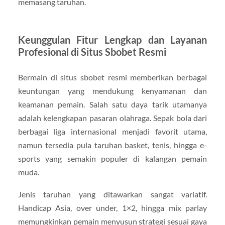
memasang taruhan.
Keunggulan Fitur Lengkap dan Layanan
Profesional di Situs Sbobet Resmi
Bermain di situs sbobet resmi memberikan berbagai
keuntungan yang mendukung kenyamanan dan
keamanan pemain. Salah satu daya tarik utamanya
adalah kelengkapan pasaran olahraga. Sepak bola dari
berbagai liga internasional menjadi favorit utama,
namun tersedia pula taruhan basket, tenis, hingga e-
sports yang semakin populer di kalangan pemain
muda.
Jenis taruhan yang ditawarkan sangat variatif.
Handicap Asia, over under, 1×2, hingga mix parlay
memungkinkan pemain menyusun strategi sesuai gaya