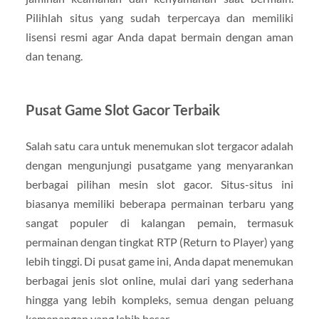
Pilihlah situs yang sudah terpercaya dan memiliki
lisensi resmi agar Anda dapat bermain dengan aman
dan tenang.
Pusat Game Slot Gacor Terbaik
Salah satu cara untuk menemukan slot tergacor adalah
dengan mengunjungi pusatgame yang menyarankan
berbagai pilihan mesin slot gacor. Situs-situs ini
biasanya memiliki beberapa permainan terbaru yang
sangat populer di kalangan pemain, termasuk
permainan dengan tingkat RTP (Return to Player) yang
lebih tinggi. Di pusat game ini, Anda dapat menemukan
berbagai jenis slot online, mulai dari yang sederhana
hingga yang lebih kompleks, semua dengan peluang
kemenangan yang lebih besar.