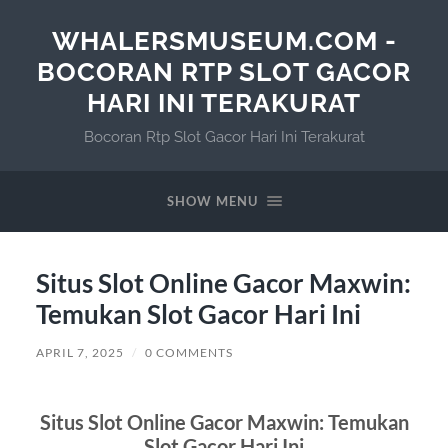
WHALERSMUSEUM.COM -
BOCORAN RTP SLOT GACOR
HARI INI TERAKURAT
Bocoran Rtp Slot Gacor Hari Ini Terakurat
SHOW MENU
Situs Slot Online Gacor Maxwin:
Temukan Slot Gacor Hari Ini
APRIL 7, 2025
/
0 COMMENTS
Situs Slot Online Gacor Maxwin: Temukan
Slot Gacor Hari Ini