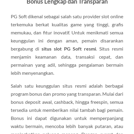
Bonus Lengkap dan Transparan
PG Soft dikenal sebagai salah satu provider slot online
terkemuka berkat kualitas game yang tinggi, grafis
memukau, dan fitur inovatif. Untuk menikmati semua
keunggulan ini dengan aman, pemain disarankan
bergabung di
situs slot PG Soft resmi
. Situs resmi
menjamin keamanan data, transaksi cepat, dan
permainan yang adil, sehingga pengalaman bermain
lebih menyenangkan.
Salah satu keunggulan situs resmi adalah berbagai
program bonus dan promo yang transparan. Mulai dari
bonus deposit awal, cashback, hingga freespin, semua
tersedia untuk memberikan nilai tambah bagi pemain.
Bonus ini dapat digunakan untuk memperpanjang
waktu bermain, mencoba lebih banyak putaran, atau