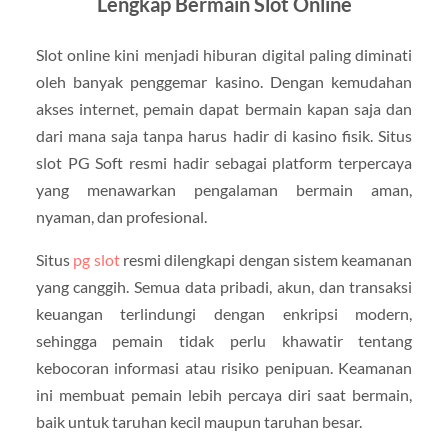
Lengkap Bermain Slot Online
Slot online kini menjadi hiburan digital paling diminati
oleh banyak penggemar kasino. Dengan kemudahan
akses internet, pemain dapat bermain kapan saja dan
dari mana saja tanpa harus hadir di kasino fisik. Situs
slot PG Soft resmi hadir sebagai platform terpercaya
yang menawarkan pengalaman bermain aman,
nyaman, dan profesional.
Situs
pg slot
resmi dilengkapi dengan sistem keamanan
yang canggih. Semua data pribadi, akun, dan transaksi
keuangan terlindungi dengan enkripsi modern,
sehingga pemain tidak perlu khawatir tentang
kebocoran informasi atau risiko penipuan. Keamanan
ini membuat pemain lebih percaya diri saat bermain,
baik untuk taruhan kecil maupun taruhan besar.