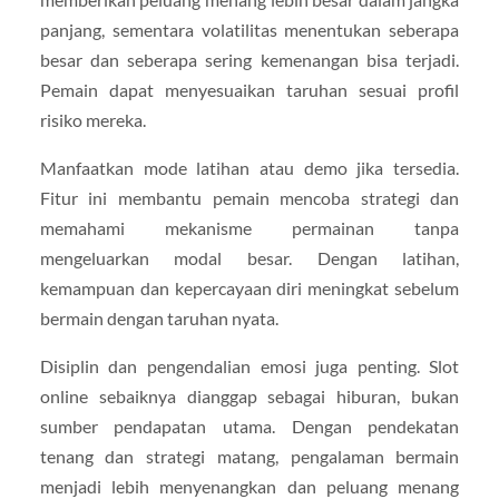
panjang, sementara volatilitas menentukan seberapa
besar dan seberapa sering kemenangan bisa terjadi.
Pemain dapat menyesuaikan taruhan sesuai profil
risiko mereka.
Manfaatkan mode latihan atau demo jika tersedia.
Fitur ini membantu pemain mencoba strategi dan
memahami mekanisme permainan tanpa
mengeluarkan modal besar. Dengan latihan,
kemampuan dan kepercayaan diri meningkat sebelum
bermain dengan taruhan nyata.
Disiplin dan pengendalian emosi juga penting. Slot
online sebaiknya dianggap sebagai hiburan, bukan
sumber pendapatan utama. Dengan pendekatan
tenang dan strategi matang, pengalaman bermain
menjadi lebih menyenangkan dan peluang menang