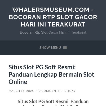
WHALERSMUSEUM.COM -
BOCORAN RTP SLOT GACOR
HARI INI TERAKURAT
Bocoran Rtp Slot Gacor Hari Ini Terakurat
SHOW MENU
Situs Slot PG Soft Resmi:
Panduan Lengkap Bermain Slot
Online
MARCH 16, 2026
/
0 COMMENTS
/
STICKY
Situs Slot PG Soft Resmi: Panduan