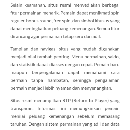
Selain keamanan, situs resmi menyediakan berbagai
fitur permainan menarik. Pemain dapat menikmati spin
reguler, bonus round, free spin, dan simbol khusus yang
dapat meningkatkan peluang kemenangan. Semua fitur
dirancang agar permainan tetap seru dan adil.
Tampilan dan navigasi situs yang mudah digunakan
menjadi nilai tambah penting. Menu permainan, saldo,
dan statistik dapat diakses dengan cepat. Pemain baru
maupun berpengalaman dapat memahami cara
bermain tanpa hambatan, sehingga pengalaman
bermain menjadi lebih nyaman dan menyenangkan.
Situs resmi menampilkan RTP (Return to Player) yang
transparan. Informasi ini memungkinkan pemain
menilai peluang kemenangan sebelum memasang
taruhan. Dengan sistem permainan yang adil dan data