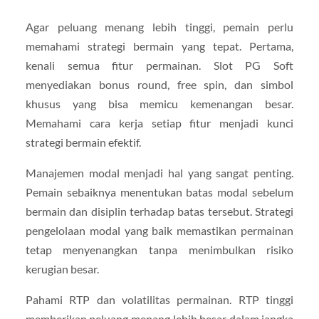
Agar peluang menang lebih tinggi, pemain perlu
memahami strategi bermain yang tepat. Pertama,
kenali semua fitur permainan. Slot PG Soft
menyediakan bonus round, free spin, dan simbol
khusus yang bisa memicu kemenangan besar.
Memahami cara kerja setiap fitur menjadi kunci
strategi bermain efektif.
Manajemen modal menjadi hal yang sangat penting.
Pemain sebaiknya menentukan batas modal sebelum
bermain dan disiplin terhadap batas tersebut. Strategi
pengelolaan modal yang baik memastikan permainan
tetap menyenangkan tanpa menimbulkan risiko
kerugian besar.
Pahami RTP dan volatilitas permainan. RTP tinggi
memberikan peluang menang lebih besar dalam jangka