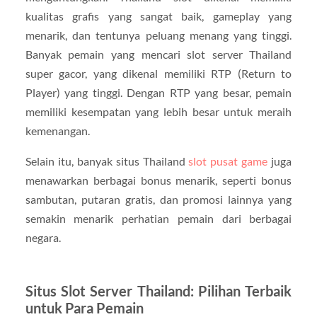
kualitas grafis yang sangat baik, gameplay yang
menarik, dan tentunya peluang menang yang tinggi.
Banyak pemain yang mencari slot server Thailand
super gacor, yang dikenal memiliki RTP (Return to
Player) yang tinggi. Dengan RTP yang besar, pemain
memiliki kesempatan yang lebih besar untuk meraih
kemenangan.
Selain itu, banyak situs Thailand
slot pusat game
juga
menawarkan berbagai bonus menarik, seperti bonus
sambutan, putaran gratis, dan promosi lainnya yang
semakin menarik perhatian pemain dari berbagai
negara.
Situs Slot Server Thailand: Pilihan Terbaik
untuk Para Pemain