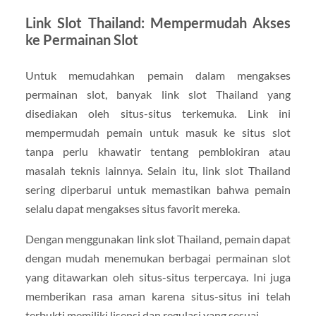
Link Slot Thailand: Mempermudah Akses
ke Permainan Slot
Untuk memudahkan pemain dalam mengakses
permainan slot, banyak link slot Thailand yang
disediakan oleh situs-situs terkemuka. Link ini
mempermudah pemain untuk masuk ke situs slot
tanpa perlu khawatir tentang pemblokiran atau
masalah teknis lainnya. Selain itu, link slot Thailand
sering diperbarui untuk memastikan bahwa pemain
selalu dapat mengakses situs favorit mereka.
Dengan menggunakan link slot Thailand, pemain dapat
dengan mudah menemukan berbagai permainan slot
yang ditawarkan oleh situs-situs terpercaya. Ini juga
memberikan rasa aman karena situs-situs ini telah
terbukti memiliki lisensi dan regulasi yang sesuai.