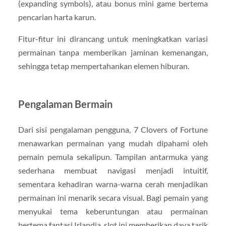
(expanding symbols), atau bonus mini game bertema
pencarian harta karun.
Fitur-fitur ini dirancang untuk meningkatkan variasi
permainan tanpa memberikan jaminan kemenangan,
sehingga tetap mempertahankan elemen hiburan.
Pengalaman Bermain
Dari sisi pengalaman pengguna, 7 Clovers of Fortune
menawarkan permainan yang mudah dipahami oleh
pemain pemula sekalipun. Tampilan antarmuka yang
sederhana membuat navigasi menjadi intuitif,
sementara kehadiran warna-warna cerah menjadikan
permainan ini menarik secara visual. Bagi pemain yang
menyukai tema keberuntungan atau permainan
bertema fantasi Irlandia, slot ini memberikan daya tarik