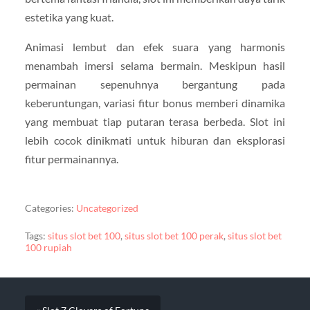
estetika yang kuat.
Animasi lembut dan efek suara yang harmonis
menambah imersi selama bermain. Meskipun hasil
permainan sepenuhnya bergantung pada
keberuntungan, variasi fitur bonus memberi dinamika
yang membuat tiap putaran terasa berbeda. Slot ini
lebih cocok dinikmati untuk hiburan dan eksplorasi
fitur permainannya.
Categories:
Uncategorized
Tags:
situs slot bet 100
,
situs slot bet 100 perak
,
situs slot bet
100 rupiah