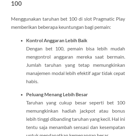
100
Menggunakan taruhan bet 100 di slot Pragmatic Play
memberikan beberapa keuntungan bagi pemain:
Kontrol Anggaran Lebih Baik
Dengan bet 100, pemain bisa lebih mudah
mengontrol anggaran mereka saat bermain.
Jumlah taruhan yang tetap memungkinkan
manajemen modal lebih efektif agar tidak cepat
habis.
Peluang Menang Lebih Besar
Taruhan yang cukup besar seperti bet 100
memungkinkan hadiah jackpot atau bonus
lebih tinggi dibanding taruhan yang kecil. Hal ini
tentu saja menambah sensasi dan kesempatan
untuk mendapatkan kemenangan besar.