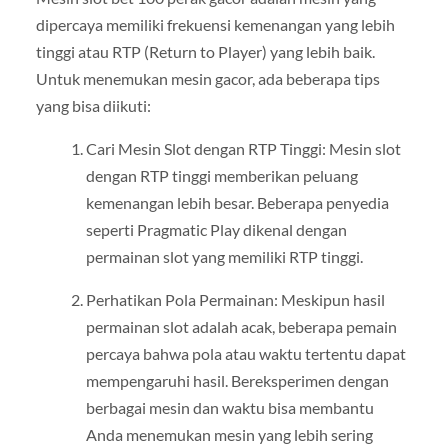
dipercaya memiliki frekuensi kemenangan yang lebih
tinggi atau RTP (Return to Player) yang lebih baik.
Untuk menemukan mesin gacor, ada beberapa tips
yang bisa diikuti:
Cari Mesin Slot dengan RTP Tinggi: Mesin slot
dengan RTP tinggi memberikan peluang
kemenangan lebih besar. Beberapa penyedia
seperti Pragmatic Play dikenal dengan
permainan slot yang memiliki RTP tinggi.
Perhatikan Pola Permainan: Meskipun hasil
permainan slot adalah acak, beberapa pemain
percaya bahwa pola atau waktu tertentu dapat
mempengaruhi hasil. Bereksperimen dengan
berbagai mesin dan waktu bisa membantu
Anda menemukan mesin yang lebih sering