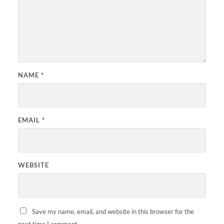
NAME
*
EMAIL
*
WEBSITE
Save my name, email, and website in this browser for the
next time I comment.