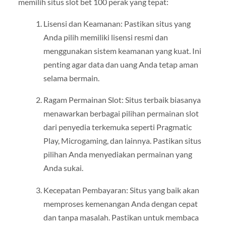
memilih situs slot bet 100 perak yang tepat:
Lisensi dan Keamanan: Pastikan situs yang
Anda pilih memiliki lisensi resmi dan
menggunakan sistem keamanan yang kuat. Ini
penting agar data dan uang Anda tetap aman
selama bermain.
Ragam Permainan Slot: Situs terbaik biasanya
menawarkan berbagai pilihan permainan slot
dari penyedia terkemuka seperti Pragmatic
Play, Microgaming, dan lainnya. Pastikan situs
pilihan Anda menyediakan permainan yang
Anda sukai.
Kecepatan Pembayaran: Situs yang baik akan
memproses kemenangan Anda dengan cepat
dan tanpa masalah. Pastikan untuk membaca