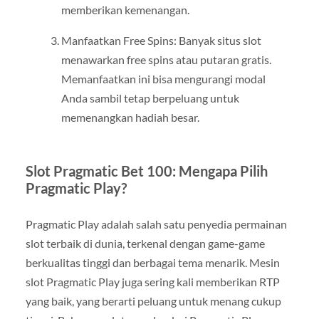
memberikan kemenangan.
Manfaatkan Free Spins: Banyak situs slot
menawarkan free spins atau putaran gratis.
Memanfaatkan ini bisa mengurangi modal
Anda sambil tetap berpeluang untuk
memenangkan hadiah besar.
Slot Pragmatic Bet 100: Mengapa Pilih
Pragmatic Play?
Pragmatic Play adalah salah satu penyedia permainan
slot terbaik di dunia, terkenal dengan game-game
berkualitas tinggi dan berbagai tema menarik. Mesin
slot Pragmatic Play juga sering kali memberikan RTP
yang baik, yang berarti peluang untuk menang cukup