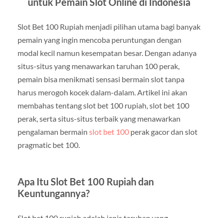
untuk Pemain Slot Online di Indonesia
Slot Bet 100 Rupiah menjadi pilihan utama bagi banyak
pemain yang ingin mencoba peruntungan dengan
modal kecil namun kesempatan besar. Dengan adanya
situs-situs yang menawarkan taruhan 100 perak,
pemain bisa menikmati sensasi bermain slot tanpa
harus merogoh kocek dalam-dalam. Artikel ini akan
membahas tentang slot bet 100 rupiah, slot bet 100
perak, serta situs-situs terbaik yang menawarkan
pengalaman bermain
slot bet 100
perak gacor dan slot
pragmatic bet 100.
Apa Itu Slot Bet 100 Rupiah dan
Keuntungannya?
Slot bet 100 rupiah adalah jenis taruhan yang