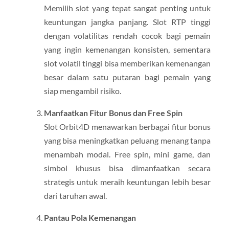
Memilih slot yang tepat sangat penting untuk
keuntungan jangka panjang. Slot RTP tinggi
dengan volatilitas rendah cocok bagi pemain
yang ingin kemenangan konsisten, sementara
slot volatil tinggi bisa memberikan kemenangan
besar dalam satu putaran bagi pemain yang
siap mengambil risiko.
Manfaatkan Fitur Bonus dan Free Spin
Slot Orbit4D menawarkan berbagai fitur bonus
yang bisa meningkatkan peluang menang tanpa
menambah modal. Free spin, mini game, dan
simbol khusus bisa dimanfaatkan secara
strategis untuk meraih keuntungan lebih besar
dari taruhan awal.
Pantau Pola Kemenangan