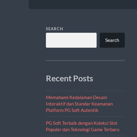
SEARCH
Search
Recent Posts
Memahami Kedalaman Desain
Interaktif dan Standar Keamanan
Platform PG Soft Autentik
PG Soft Terbaik dengan Koleksi Slot
Populer dan Teknologi Game Terbaru