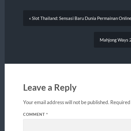
« Slot Thailand: Sensasi Baru Dunia Permainan Onlin
Mahjong Ways 2:
Leave a Reply
Your email address will not be published.
Required 
COMMENT
*