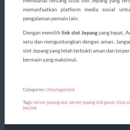
membahas tentang situs slot Jepang yang terb
memanfaatkan platform media sosial untu
pengalaman pemain lain.
Dengan memilih
link slot Jepang
yang tepat, A
seru dan menguntungkan dengan aman. Jangan
slot Jepang yang telah terbukti aman dan ter
bermain yang maksimal.
Categories:
Uncategorized
Tags:
server jepang asli
,
server jepang slot gacor
,
situs s
heylink