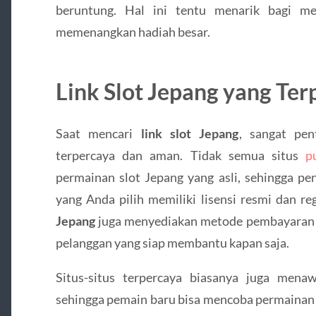
beruntung. Hal ini tentu menarik bagi m
memenangkan hadiah besar.
Link Slot Jepang yang Ter
Saat mencari
link slot Jepang
, sangat pen
terpercaya dan aman. Tidak semua situs
p
permainan slot Jepang yang asli, sehingga p
yang Anda pilih memiliki lisensi resmi dan re
Jepang
juga menyediakan metode pembayaran 
pelanggan yang siap membantu kapan saja.
Situs-situs terpercaya biasanya juga mena
sehingga pemain baru bisa mencoba permainan 