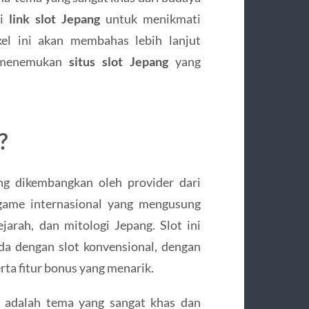
ri
link slot Jepang
untuk menikmati
kel ini akan membahas lebih lanjut
 menemukan
situs slot Jepang
yang
?
ng dikembangkan oleh provider dari
game internasional yang mengusung
jarah, dan mitologi Jepang. Slot ini
a dengan slot konvensional, dengan
rta fitur bonus yang menarik.
adalah tema yang sangat khas dan