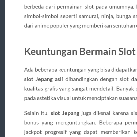
berbeda dari permainan slot pada umumnya.
simbol-simbol seperti samurai, ninja, bunga s
dari anime populer yang memberikan sentuhan u
Keuntungan Bermain Slot 
Ada beberapa keuntungan yang bisa didapatka
slot Jepang asli
dibandingkan dengan slot dar
kualitas grafis yang sangat mendetail. Banya
pada estetika visual untuk menciptakan suasa
Selain itu,
slot Jepang
juga dikenal karena si
bonus yang menguntungkan. Beberapa perm
jackpot progresif yang dapat memberikan 