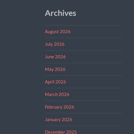
Archives
August 2026
July 2026
June 2026
May 2026
April 2026
March 2026
February 2026
January 2026
December 2025