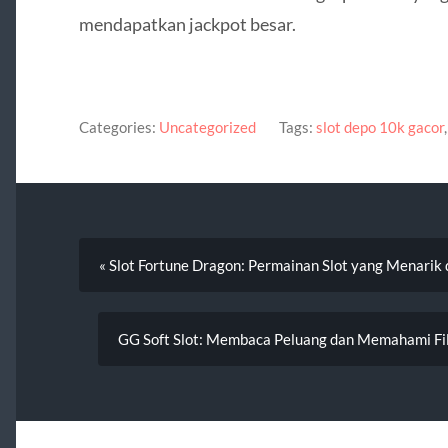
mendapatkan jackpot besar.
Categories:
Uncategorized
Tags:
slot depo 10k gacor
« Slot Fortune Dragon: Permainan Slot yang Menari
GG Soft Slot: Membaca Peluang dan Memahami Fil