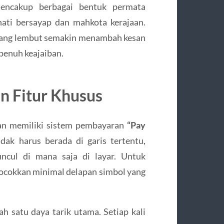
encakup berbagai bentuk permata
hati bersayap dan mahkota kerajaan.
k yang lembut semakin menambah kesan
penuh keajaiban.
 Fitur Khusus
an memiliki sistem pembayaran
“Pay
idak harus berada di garis tertentu,
cul di mana saja di layar. Untuk
cokkan minimal delapan simbol yang
h satu daya tarik utama. Setiap kali