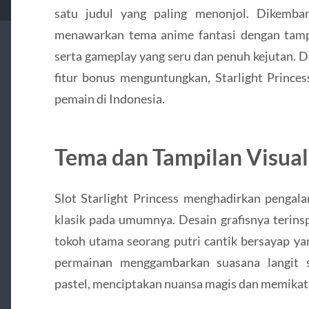
satu judul yang paling menonjol. Dikemb
menawarkan tema anime fantasi dengan tampi
serta gameplay yang seru dan penuh kejutan. 
fitur bonus menguntungkan, Starlight Princes
pemain di Indonesia.
Tema dan Tampilan Visual
Slot Starlight Princess menghadirkan pengal
klasik pada umumnya. Desain grafisnya terins
tokoh utama seorang putri cantik bersayap yan
permainan menggambarkan suasana langit 
pastel, menciptakan nuansa magis dan memikat