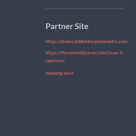
Partner Site
https://dinkes.biddokkespoldametro.com/
https://thecontentjournal.com/issue-4-
capricorn
mahjong ways