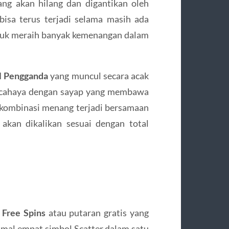
ng akan hilang dan digantikan oleh
 bisa terus terjadi selama masih ada
tuk meraih banyak kemenangan dalam
l Pengganda
yang muncul secara acak
ercahaya dengan sayap yang membawa
ka kombinasi menang terjadi bersamaan
akan dikalikan sesuai dengan total
r
Free Spins
atau putaran gratis yang
imal empat simbol Scatter dalam satu