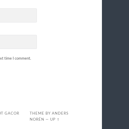
ext time I comment.
OT GACOR
THEME BY
ANDERS
NORÉN
—
UP ↑