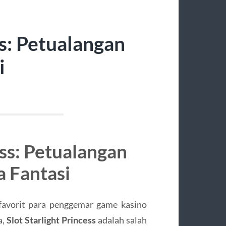
ss: Petualangan
i
ess: Petualangan
a Fantasi
 favorit para penggemar game kasino
a,
Slot Starlight Princess
adalah salah