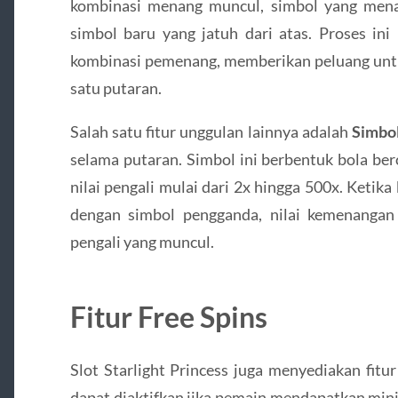
kombinasi menang muncul, simbol yang mena
simbol baru yang jatuh dari atas. Proses ini
kombinasi pemenang, memberikan peluang un
satu putaran.
Salah satu fitur unggulan lainnya adalah
Simbo
selama putaran. Simbol ini berbentuk bola b
nilai pengali mulai dari 2x hingga 500x. Keti
dengan simbol pengganda, nilai kemenangan 
pengali yang muncul.
Fitur Free Spins
Slot Starlight Princess juga menyediakan fitu
dapat diaktifkan jika pemain mendapatkan min