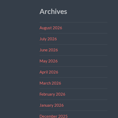
Archives
August 2026
July 2026
June 2026
May 2026
April 2026
March 2026
February 2026
January 2026
December 2025