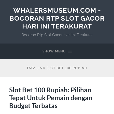
WHALERSMUSEUM.COM -
BOCORAN RTP SLOT GACOR
HARI INI TERAKURAT
Bocoran Rtp Slot Gacor Hari Ini Terakurat
SHOW MENU
TAG:
LINK SLOT BET 100 RUPIAH
Slot Bet 100 Rupiah: Pilihan
Tepat Untuk Pemain dengan
Budget Terbatas