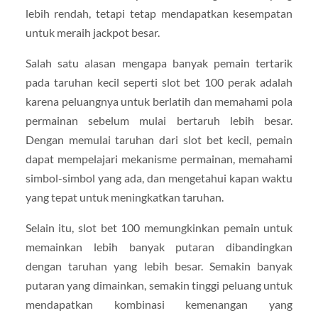
lebih rendah, tetapi tetap mendapatkan kesempatan
untuk meraih jackpot besar.
Salah satu alasan mengapa banyak pemain tertarik
pada taruhan kecil seperti slot bet 100 perak adalah
karena peluangnya untuk berlatih dan memahami pola
permainan sebelum mulai bertaruh lebih besar.
Dengan memulai taruhan dari slot bet kecil, pemain
dapat mempelajari mekanisme permainan, memahami
simbol-simbol yang ada, dan mengetahui kapan waktu
yang tepat untuk meningkatkan taruhan.
Selain itu, slot bet 100 memungkinkan pemain untuk
memainkan lebih banyak putaran dibandingkan
dengan taruhan yang lebih besar. Semakin banyak
putaran yang dimainkan, semakin tinggi peluang untuk
mendapatkan kombinasi kemenangan yang