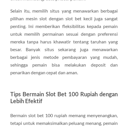
Selain itu, memilih situs yang menawarkan berbagai
pilihan mesin slot dengan slot bet kecil juga sangat
penting. Ini memberikan fleksibilitas kepada pemain
untuk memilih permainan sesuai dengan preferensi
mereka tanpa harus khawatir tentang taruhan yang
besar. Banyak situs sekarang juga menawarkan
berbagai jenis metode pembayaran yang mudah,
sehingga pemain bisa melakukan deposit dan
penarikan dengan cepat dan aman.
Tips Bermain Slot Bet 100 Rupiah dengan
Lebih Efektif
Bermain slot bet 100 rupiah memang menyenangkan,
tetapi untuk memaksimalkan peluang menang, pemain