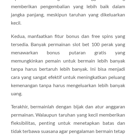
memberikan pengembalian yang lebih baik dalam
jangka panjang, meskipun taruhan yang dikeluarkan
kecil.
Kedua, manfaatkan fitur bonus dan free spins yang
tersedia. Banyak permainan slot bet 100 perak yang
menawarkan bonus putaran gratis yang
memungkinkan pemain untuk bermain lebih banyak
tanpa harus bertaruh lebih banyak. Ini bisa menjadi
cara yang sangat efektif untuk meningkatkan peluang
kemenangan tanpa harus mengeluarkan lebih banyak
uang.
Terakhir, bermainlah dengan bijak dan atur anggaran
permainan. Walaupun taruhan yang kecil memberikan
fleksibilitas, penting untuk menetapkan batas dan
tidak terbawa suasana agar pengalaman bermain tetap