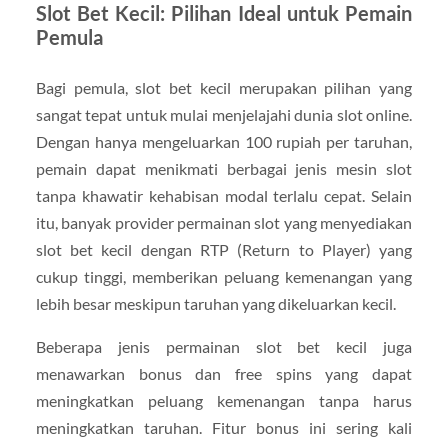
Slot Bet Kecil: Pilihan Ideal untuk Pemain
Pemula
Bagi pemula, slot bet kecil merupakan pilihan yang
sangat tepat untuk mulai menjelajahi dunia slot online.
Dengan hanya mengeluarkan 100 rupiah per taruhan,
pemain dapat menikmati berbagai jenis mesin slot
tanpa khawatir kehabisan modal terlalu cepat. Selain
itu, banyak provider permainan slot yang menyediakan
slot bet kecil dengan RTP (Return to Player) yang
cukup tinggi, memberikan peluang kemenangan yang
lebih besar meskipun taruhan yang dikeluarkan kecil.
Beberapa jenis permainan slot bet kecil juga
menawarkan bonus dan free spins yang dapat
meningkatkan peluang kemenangan tanpa harus
meningkatkan taruhan. Fitur bonus ini sering kali