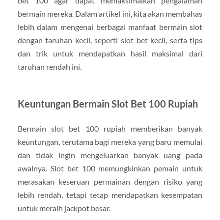
bet 100 agar dapat memaksimalkan pengalaman
bermain mereka. Dalam artikel ini, kita akan membahas
lebih dalam mengenai berbagai manfaat bermain slot
dengan taruhan kecil, seperti slot bet kecil, serta tips
dan trik untuk mendapatkan hasil maksimal dari
taruhan rendah ini.
Keuntungan Bermain Slot Bet 100 Rupiah
Bermain slot bet 100 rupiah memberikan banyak
keuntungan, terutama bagi mereka yang baru memulai
dan tidak ingin mengeluarkan banyak uang pada
awalnya. Slot bet 100 memungkinkan pemain untuk
merasakan keseruan permainan dengan risiko yang
lebih rendah, tetapi tetap mendapatkan kesempatan
untuk meraih jackpot besar.