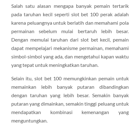
Salah satu alasan mengapa banyak pemain tertarik
pada taruhan kecil seperti slot bet 100 perak adalah
karena peluangnya untuk berlatih dan memahami pola
permainan sebelum mulai bertaruh lebih besar.
Dengan memulai taruhan dari slot bet kecil, pemain
dapat mempelajari mekanisme permainan, memahami
simbol-simbol yang ada, dan mengetahui kapan waktu
yang tepat untuk meningkatkan taruhan.
Selain itu, slot bet 100 memungkinkan pemain untuk
memainkan lebih banyak putaran dibandingkan
dengan taruhan yang lebih besar. Semakin banyak
putaran yang dimainkan, semakin tinggi peluang untuk
mendapatkan kombinasi kemenangan yang
menguntungkan.