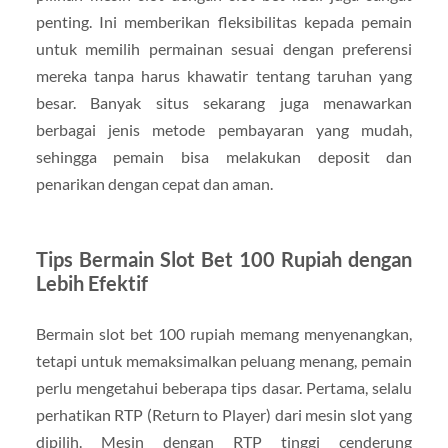
penting. Ini memberikan fleksibilitas kepada pemain
untuk memilih permainan sesuai dengan preferensi
mereka tanpa harus khawatir tentang taruhan yang
besar. Banyak situs sekarang juga menawarkan
berbagai jenis metode pembayaran yang mudah,
sehingga pemain bisa melakukan deposit dan
penarikan dengan cepat dan aman.
Tips Bermain Slot Bet 100 Rupiah dengan
Lebih Efektif
Bermain slot bet 100 rupiah memang menyenangkan,
tetapi untuk memaksimalkan peluang menang, pemain
perlu mengetahui beberapa tips dasar. Pertama, selalu
perhatikan RTP (Return to Player) dari mesin slot yang
dipilih. Mesin dengan RTP tinggi cenderung