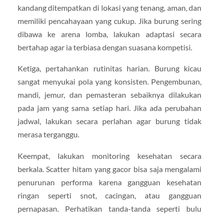
kandang ditempatkan di lokasi yang tenang, aman, dan
memiliki pencahayaan yang cukup. Jika burung sering
dibawa ke arena lomba, lakukan adaptasi secara
bertahap agar ia terbiasa dengan suasana kompetisi.
Ketiga, pertahankan rutinitas harian. Burung kicau
sangat menyukai pola yang konsisten. Pengembunan,
mandi, jemur, dan pemasteran sebaiknya dilakukan
pada jam yang sama setiap hari. Jika ada perubahan
jadwal, lakukan secara perlahan agar burung tidak
merasa terganggu.
Keempat, lakukan monitoring kesehatan secara
berkala. Scatter hitam yang gacor bisa saja mengalami
penurunan performa karena gangguan kesehatan
ringan seperti snot, cacingan, atau gangguan
pernapasan. Perhatikan tanda-tanda seperti bulu