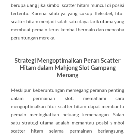
berupa uang jika simbol scatter hitam muncul di posisi
tertentu. Karena sifatnya yang cukup fleksibel, fitur
scatter hitam menjadi salah satu daya tarik utama yang
membuat pemain terus kembali bermain dan mencoba
peruntungan mereka.
Strategi Mengoptimalkan Peran Scatter
Hitam dalam Mahjong Slot Gampang
Menang
Meskipun keberuntungan memegang peranan penting
dalam permainan slot, memahami cara
mengoptimalkan fitur scatter hitam dapat membantu
pemain meningkatkan peluang kemenangan. Salah
satu strategi utama adalah memantau posisi simbol
scatter hitam selama permainan berlangsung.