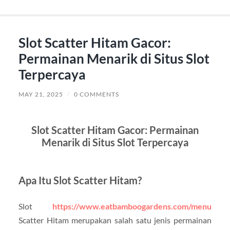
Slot Scatter Hitam Gacor:
Permainan Menarik di Situs Slot
Terpercaya
MAY 21, 2025
/
0 COMMENTS
Slot Scatter Hitam Gacor: Permainan
Menarik di Situs Slot Terpercaya
Apa Itu Slot Scatter Hitam?
Slot
https://www.eatbamboogardens.com/menu
Scatter Hitam merupakan salah satu jenis permainan