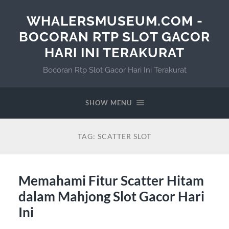
WHALERSMUSEUM.COM -
BOCORAN RTP SLOT GACOR
HARI INI TERAKURAT
Bocoran Rtp Slot Gacor Hari Ini Terakurat
SHOW MENU
TAG:
SCATTER SLOT
Memahami Fitur Scatter Hitam
dalam Mahjong Slot Gacor Hari
Ini