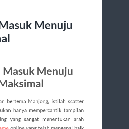
u Masuk Menuju
al
tu Masuk Menuju
Maksimal
n bertema Mahjong, istilah scatter
 bukan hanya mempercantik tampilan
ting yang sangat menentukan arah
game
online yang telah mengenal baik