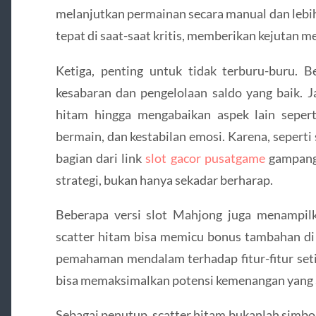
melanjutkan permainan secara manual dan lebih
tepat di saat-saat kritis, memberikan kejutan 
Ketiga, penting untuk tidak terburu-buru.
kesabaran dan pengelolaan saldo yang baik. J
hitam hingga mengabaikan aspek lain seper
bermain, dan kestabilan emosi. Karena, seperti 
bagian dari link
slot gacor pusatgame
gampang 
strategi, bukan hanya sekadar berharap.
Beberapa versi slot Mahjong juga menampilka
scatter hitam bisa memicu bonus tambahan di l
pemahaman mendalam terhadap fitur-fitur set
bisa memaksimalkan potensi kemenangan yang 
Sebagai penutup, scatter hitam bukanlah simbol