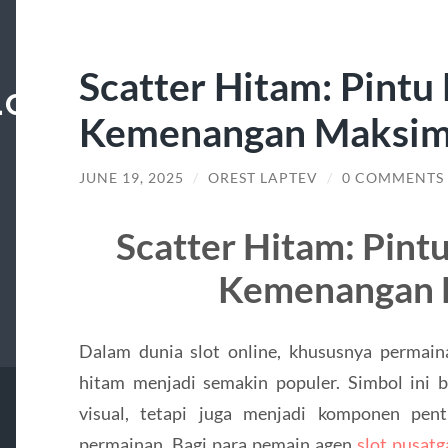
Scatter Hitam: Pint
.COM
Kemenangan Maksim
JUNE 19, 2025
/
OREST LAPTEV
/
0 COMMENTS
Scatter Hitam: Pin
Kemenangan 
Dalam dunia slot online, khususnya permaina
hitam menjadi semakin populer. Simbol ini
visual, tetapi juga menjadi komponen pen
permainan. Bagi para pemain agen
slot pusat