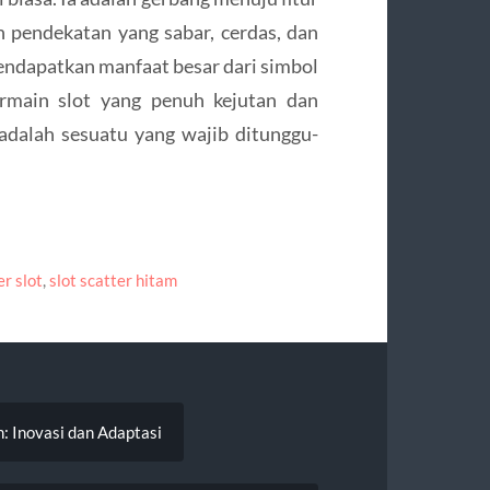
 pendekatan yang sabar, cerdas, dan
 mendapatkan manfaat besar dari simbol
rmain slot yang penuh kejutan dan
 adalah sesuatu yang wajib ditunggu-
er slot
,
slot scatter hitam
 Inovasi dan Adaptasi