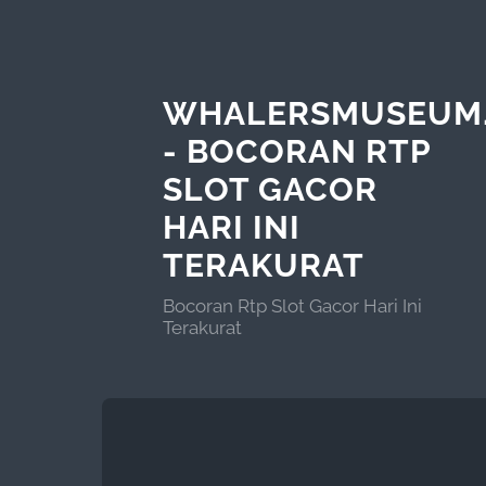
WHALERSMUSEUM
- BOCORAN RTP
SLOT GACOR
HARI INI
TERAKURAT
Bocoran Rtp Slot Gacor Hari Ini
Terakurat