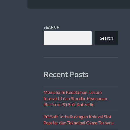
SEARCH
Search
Recent Posts
Memahami Kedalaman Desain
Interaktif dan Standar Keamanan
Platform PG Soft Autentik
PG Soft Terbaik dengan Koleksi Slot
Populer dan Teknologi Game Terbaru