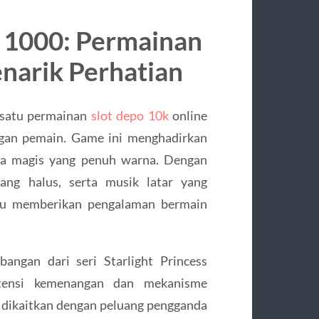
ss 1000: Permainan
enarik Perhatian
h satu permainan
slot depo 10k
online
ngan pemain. Game ini menghadirkan
nia magis yang penuh warna. Dengan
yang halus, serta musik latar yang
pu memberikan pengalaman bermain
angan dari seri Starlight Princess
tensi kemenangan dan mekanisme
 dikaitkan dengan peluang pengganda