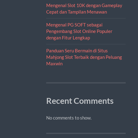
Mengenal Slot 10K dengan Gameplay
Cepat dan Tampilan Menawan
Mengenal PG SOFT sebagai
Pengembang Slot Online Populer
dengan Fitur Lengkap
Panduan Seru Bermain di Situs
Mahjong Slot Terbaik dengan Peluang
Maxwin
Recent Comments
No comments to show.