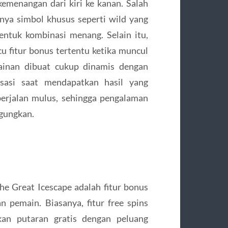
emenangan dari kiri ke kanan. Salah
anya simbol khusus seperti wild yang
ntuk kombinasi menang. Selain itu,
u fitur bonus tertentu ketika muncul
inan dibuat cukup dinamis dengan
asi saat mendapatkan hasil yang
berjalan mulus, sehingga pengalaman
gungkan.
The Great Icescape adalah fitur bonus
pemain. Biasanya, fitur free spins
an putaran gratis dengan peluang