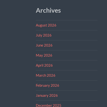
Archives
August 2026
July 2026
June 2026
May 2026
April 2026
March 2026
February 2026
January 2026
December 2025