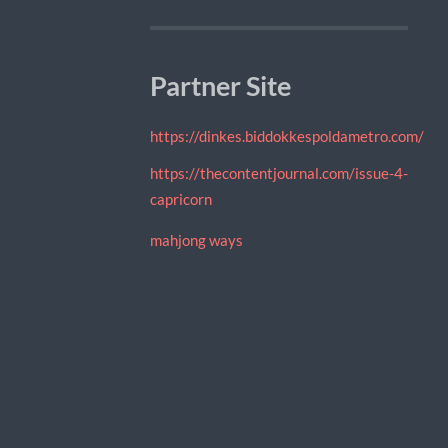
Partner Site
https://dinkes.biddokkespoldametro.com/
https://thecontentjournal.com/issue-4-
capricorn
mahjong ways