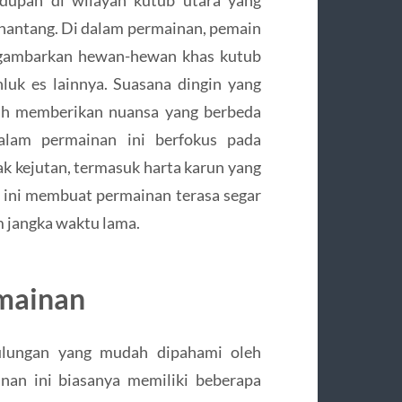
hidupan di wilayah kutub utara yang
menantang. Di dalam permainan, pemain
gambarkan hewan-hewan khas kutub
luk es lainnya. Suasana dingin yang
tih memberikan nuansa yang berbeda
dalam permainan ini berfokus pada
k kejutan, termasuk harta karun yang
a ini membuat permainan terasa segar
 jangka waktu lama.
mainan
ulungan yang mudah dipahami oleh
an ini biasanya memiliki beberapa