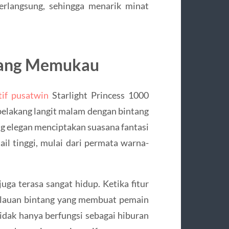
erlangsung, sehingga menarik minat
 yang Memukau
atif pusatwin
Starlight Princess 1000
 belakang langit malam dengan bintang
ng elegan menciptakan suasana fantasi
ail tinggi, mulai dari permata warna-
ga terasa sangat hidup. Ketika fitur
 kilauan bintang yang membuat pemain
tidak hanya berfungsi sebagai hiburan