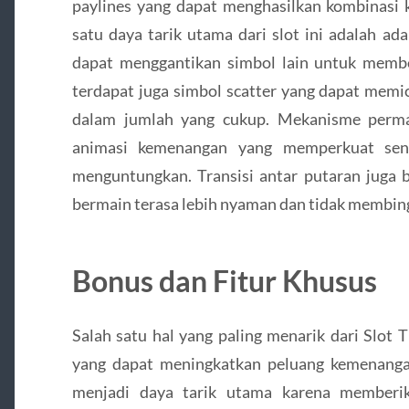
paylines yang dapat menghasilkan kombinasi k
satu daya tarik utama dari slot ini adalah ad
dapat menggantikan simbol lain untuk membe
terdapat juga simbol scatter yang dapat memic
dalam jumlah yang cukup. Mekanisme perma
animasi kemenangan yang memperkuat sens
menguntungkan. Transisi antar putaran juga 
bermain terasa lebih nyaman dan tidak membin
Bonus dan Fitur Khusus
Salah satu hal yang paling menarik dari Slot 
yang dapat meningkatkan peluang kemenangan 
menjadi daya tarik utama karena memberik