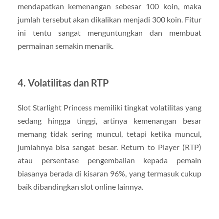
mendapatkan kemenangan sebesar 100 koin, maka
jumlah tersebut akan dikalikan menjadi 300 koin. Fitur
ini tentu sangat menguntungkan dan membuat
permainan semakin menarik.
4. Volatilitas dan RTP
Slot Starlight Princess memiliki tingkat volatilitas yang
sedang hingga tinggi, artinya kemenangan besar
memang tidak sering muncul, tetapi ketika muncul,
jumlahnya bisa sangat besar. Return to Player (RTP)
atau persentase pengembalian kepada pemain
biasanya berada di kisaran 96%, yang termasuk cukup
baik dibandingkan slot online lainnya.