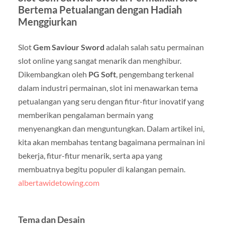
Bertema Petualangan dengan Hadiah
Menggiurkan
Slot
Gem Saviour Sword
adalah salah satu permainan
slot online yang sangat menarik dan menghibur.
Dikembangkan oleh
PG Soft
, pengembang terkenal
dalam industri permainan, slot ini menawarkan tema
petualangan yang seru dengan fitur-fitur inovatif yang
memberikan pengalaman bermain yang
menyenangkan dan menguntungkan. Dalam artikel ini,
kita akan membahas tentang bagaimana permainan ini
bekerja, fitur-fitur menarik, serta apa yang
membuatnya begitu populer di kalangan pemain.
albertawidetowing.com
Tema dan Desain