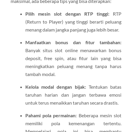
maksimal, ada beberapa tips yang bisa diterapkan:
Pilih mesin slot dengan RTP tinggi:
RTP
(Return to Player) yang tinggi berarti peluang
menang dalam jangka panjang juga lebih besar.
Manfaatkan bonus dan fitur tambahan:
Banyak situs slot online menawarkan bonus
deposit, free spin, atau fitur lain yang bisa
meningkatkan peluang menang tanpa harus
tambah modal.
Kelola modal dengan bijak:
Tentukan batas
taruhan harian dan jangan terbawa emosi
untuk terus menaikkan taruhan secara drastis.
Pahami pola permainan:
Beberapa mesin slot
memiliki pola kemenangan tertentu.
Mempelajari pola ini bisa membantu