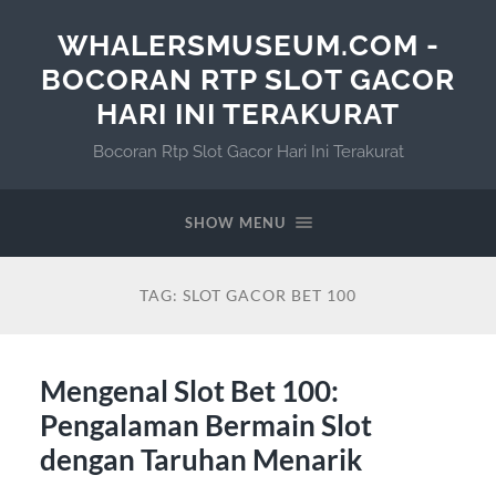
WHALERSMUSEUM.COM -
BOCORAN RTP SLOT GACOR
HARI INI TERAKURAT
Bocoran Rtp Slot Gacor Hari Ini Terakurat
SHOW MENU
TAG:
SLOT GACOR BET 100
Mengenal Slot Bet 100:
Pengalaman Bermain Slot
dengan Taruhan Menarik