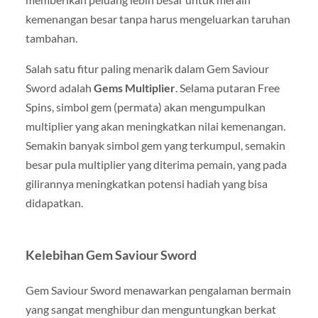
kemenangan besar tanpa harus mengeluarkan taruhan
tambahan.
Salah satu fitur paling menarik dalam Gem Saviour
Sword adalah
Gems Multiplier
. Selama putaran Free
Spins, simbol gem (permata) akan mengumpulkan
multiplier yang akan meningkatkan nilai kemenangan.
Semakin banyak simbol gem yang terkumpul, semakin
besar pula multiplier yang diterima pemain, yang pada
gilirannya meningkatkan potensi hadiah yang bisa
didapatkan.
Kelebihan Gem Saviour Sword
Gem Saviour Sword menawarkan pengalaman bermain
yang sangat menghibur dan menguntungkan berkat